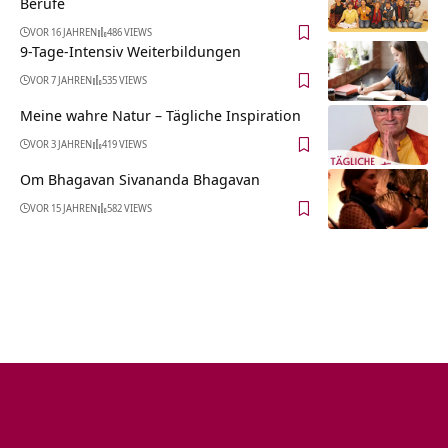
Berufe
VOR 16 JAHREN
486 VIEWS
9-Tage-Intensiv Weiterbildungen
VOR 7 JAHREN
535 VIEWS
Meine wahre Natur – Tägliche Inspiration
VOR 3 JAHREN
419 VIEWS
Om Bhagavan Sivananda Bhagavan
VOR 15 JAHREN
582 VIEWS