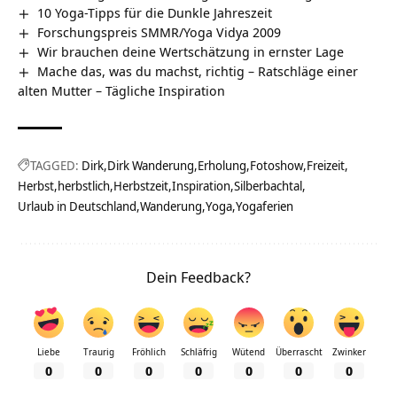
10 Yoga-Tipps für die Dunkle Jahreszeit
Forschungspreis SMMR/Yoga Vidya 2009
Wir brauchen deine Wertschätzung in ernster Lage
Mache das, was du machst, richtig – Ratschläge einer
alten Mutter – Tägliche Inspiration
TAGGED:
Dirk
Dirk Wanderung
Erholung
Fotoshow
Freizeit
Herbst
herbstlich
Herbstzeit
Inspiration
Silberbachtal
Urlaub in Deutschland
Wanderung
Yoga
Yogaferien
Dein Feedback?
Liebe
Traurig
Fröhlich
Schläfrig
Wütend
Überrascht
Zwinker
0
0
0
0
0
0
0