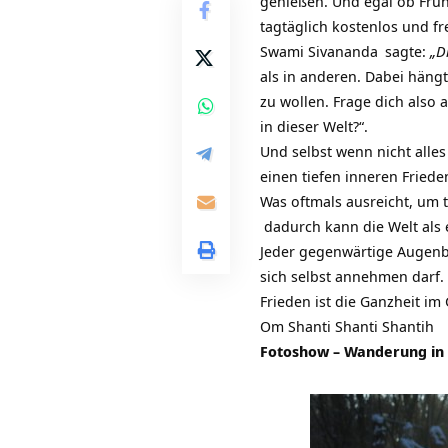
genießen. Und egal ob Früh
tagtäglich kostenlos und fre
Swami Sivananda
sagte:
„D
als in anderen. Dabei häng
zu wollen. Frage dich also a
in dieser Welt?“.
Und selbst wenn nicht alles
einen tiefen inneren Fried
Was oftmals ausreicht, um t
dadurch kann die Welt als 
Jeder gegenwärtige Augenbl
sich selbst annehmen darf. 
Frieden ist die Ganzheit im 
Om Shanti Shanti Shantih
Fotoshow – Wanderung in 