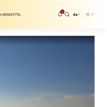
6
Aa
N MERKZETTEL
Größenänderung