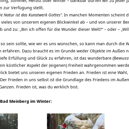
ling, Sommer, Herbst oder Winter – dankbar dürfen wir zu jeder J
i zur Verfügung stellt.
ie Natur ist das Kunstwerk Gottes“
. In manchen Momenten scheint dies
t vieles von unserem eigenen Blickwinkel ab – und von unserer B
b und zu: „Bin ich offen für die Wunder dieser Welt?“ – oder – „Wil
 so sein sollte, wie wir es uns wünschen, so kann man durch die 
en erfahren. Dazu braucht es im Grunde weder Objekte im Außen n
iefe Erfüllung und Glück zu erfahren, ist das wunderbare (Bewusst-
ein köstlicher Aspekt der (eigenen) Freiheit wahrgenommen werd
ick bietet uns unseren eigenen Frieden an. Frieden ist eine Wahl,
Der Frieden in uns selbst ist die Grundlage des Friedens im Außen.
Ganzen. Frieden ist, was du wirklich bist.
Bad Meinberg im Winter: