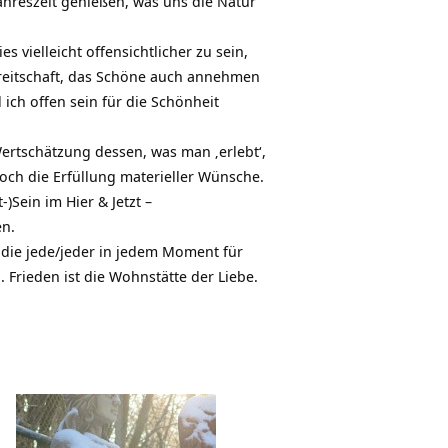
ahreszeit genießen, was uns die Natur
 vielleicht offensichtlicher zu sein,
ereitschaft, das Schöne auch annehmen
l ich offen sein für die Schönheit
Wertschätzung dessen, was man ‚erlebt‘,
och die Erfüllung materieller Wünsche.
)Sein im Hier & Jetzt –
en.
 die jede/jeder in jedem Moment für
 Frieden ist die Wohnstätte der Liebe.