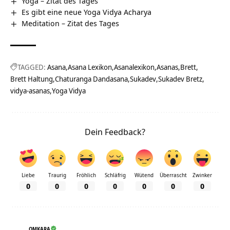
Yoga – Zitat des Tages
Es gibt eine neue Yoga Vidya Acharya
Meditation – Zitat des Tages
TAGGED:
Asana
Asana Lexikon
Asanalexikon
Asanas
Brett
Brett Haltung
Chaturanga Dandasana
Sukadev
Sukadev Bretz
vidya-asanas
Yoga Vidya
Dein Feedback?
Liebe
Traurig
Fröhlich
Schläfrig
Wütend
Überrascht
Zwinker
0
0
0
0
0
0
0
OMKARA