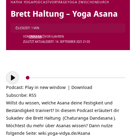
HATHA YOGA
PODCAST
VORTRÄGE
YOGA ZWISCHENDURCH
Brett Haltung – Yoga Asana
LESEZEIT: 1 MIN
VON
OMKARA
VOR 6 JAHREN
ZULETZT AKTUALISIERT: 14. SEPTEMBER 2021 21:03
Audio-
Player
Podcast:
Play in new window
|
Download
Subscribe:
RSS
Willst du wissen, welche Asana deine Festigkeit und
Beständigkeit trainiert? In diesem Podcast erläutert dir
Sukadev
die
Brett Haltung
(
Chaturanga Dandasana
).
Möchtest du mehr über Asanas wissen? Dann nutze
folgende Seite:
wiki.yoga-vidya.de/Asana