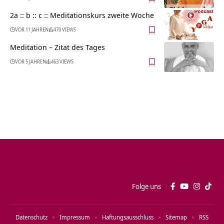
2a :: b :: c :: Meditationskurs zweite Woche
VOR 11 JAHREN
470 VIEWS
Meditation – Zitat des Tages
VOR 5 JAHREN
463 VIEWS
Folge uns
Datenschutz
Impressum
Haftungsausschluss
Sitemap
RSS