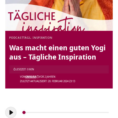
PODCAST
TÄGL. INSPIRATION
Was macht einen guten Yogi
aus – Tägliche Inspiration
LESEZEIT: 0 MIN
VON
OMKARA
VOR 2 JAHREN
ZULETZT AKTUALISIERT: 20. FEBRUAR 2024 23:13
Audio-
Player