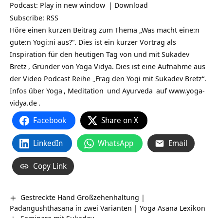
Podcast:
Play in new window
|
Download
Subscribe:
RSS
Höre einen kurzen Beitrag zum Thema „Was macht eine:n
gute:n Yogi:ni aus?“. Dies ist ein kurzer Vortrag als
Inspiration für den heutigen Tag von und mit
Sukadev
Bretz
, Gründer von Yoga Vidya. Dies ist eine Aufnahme aus
der Video Podcast Reihe „Frag den Yogi mit Sukadev Bretz“.
Infos über
Yoga
,
Meditation
und
Ayurveda
auf
www.yoga-
vidya.de
.
Facebook
Share on X
LinkedIn
WhatsApp
Email
Copy Link
Gestreckte Hand Großzehenhaltung |
Padangushthasana in zwei Varianten | Yoga Asana Lexikon
Seminare mit Sukadev