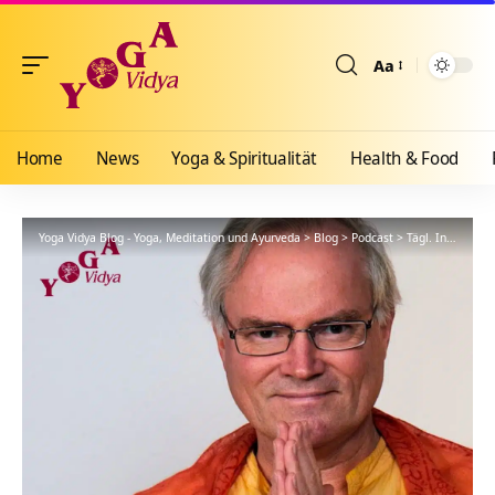
Aa
Größenänderun
Home
News
Yoga & Spiritualität
Health & Food
Yoga Vidya Blog - Yoga, Meditation und Ayurveda
>
Blog
>
Podcast
>
Tägl. Inspiration