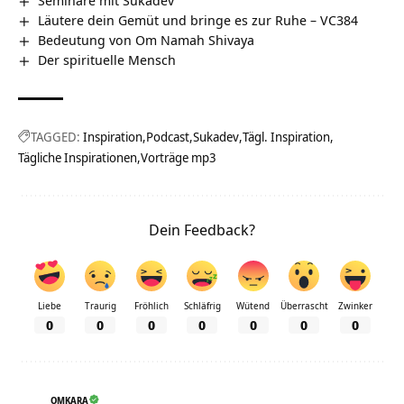
Läutere dein Gemüt und bringe es zur Ruhe – VC384
Bedeutung von Om Namah Shivaya
Der spirituelle Mensch
TAGGED:
Inspiration
Podcast
Sukadev
Tägl. Inspiration
Tägliche Inspirationen
Vorträge mp3
Dein Feedback?
Liebe
Traurig
Fröhlich
Schläfrig
Wütend
Überrascht
Zwinker
0
0
0
0
0
0
0
OMKARA