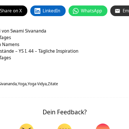
Share on X
LinkedIn
WhatsApp
Em
 von Swami Sivananda
 Tages
hen Namens
tände – YS I. 44 – Tägliche Inspiration
 Tages
Sivananda
Yoga
Yoga Vidya
Zitate
Dein Feedback?