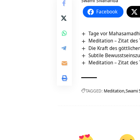
Swami Sivananda
Facebook
Tage vor Mahasamadhi
Meditation – Zitat des
Die Kraft des göttlic
Subtile Bewusstseinszus
Meditation – Zitat des
TAGGED:
Meditation
Swami 