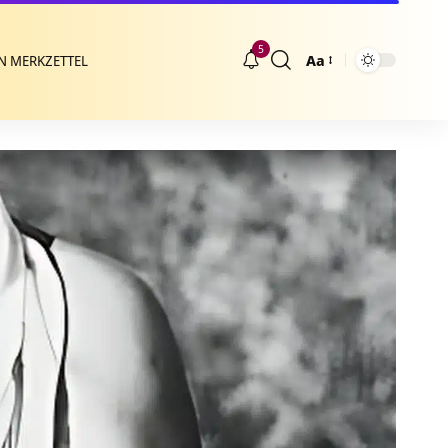
5
Aa
N MERKZETTEL
Größenänderung