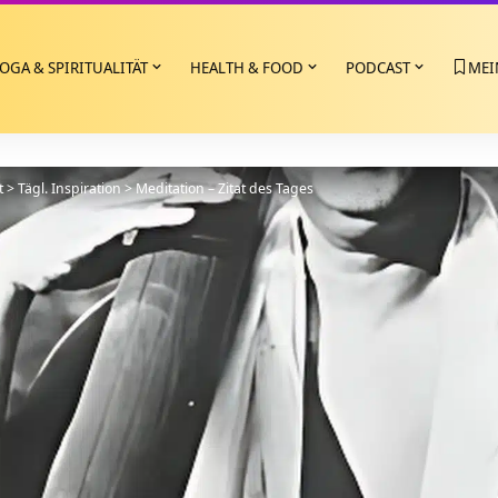
OGA & SPIRITUALITÄT
HEALTH & FOOD
PODCAST
MEI
t
>
Tägl. Inspiration
>
Meditation – Zitat des Tages