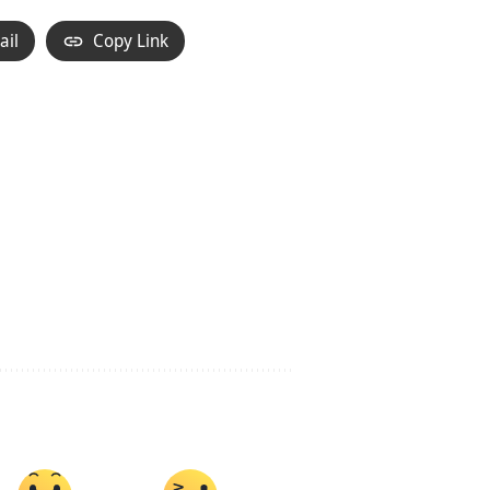
ail
Copy Link