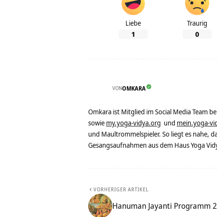
Liebe
Traurig
1
0
VON
OMKARA
Omkara ist Mitglied im Social Media Team b
sowie
my.yoga-vidya.org
und
mein.yoga-vi
und Maultrommelspieler. So liegt es nahe, 
Gesangsaufnahmen aus dem Haus Yoga Vidya
VORHERIGER ARTIKEL
Hanuman Jayanti Programm 2