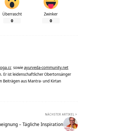
Überrascht
Zwinker
0
0
yoga.cc
sowie
ayurveda-community.net
. Er ist leidenschaftlicher Obertonsänger
n Beiträgen aus Mantra- und Kirtan
NÄCHSTER ARTIKEL
neignung – Tägliche Inspiration