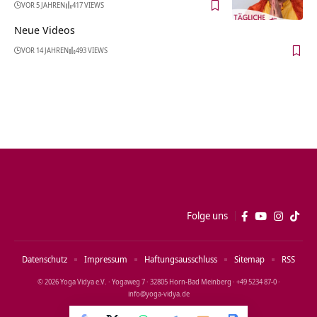
VOR 5 JAHREN
417 VIEWS
Neue Videos
VOR 14 JAHREN
493 VIEWS
Folge uns
Datenschutz
Impressum
Haftungsausschluss
Sitemap
RSS
© 2026 Yoga Vidya e.V. · Yogaweg 7 · 32805 Horn‑Bad Meinberg · +49 5234 87‑0 ·
info@yoga‑vidya.de