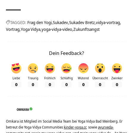
TAGGED:
Frag den Yogi
Sukadev
Sukadev Bretz
vidya-vortrag
Vortrag
Yoga Vidya
yoga-vidya-video
Zukunftsangst
Dein Feedback?
Liebe
Traurig
Fröhlich
Schläfrig
Wütend
Überrascht
Zwinker
0
0
0
0
0
0
0
OMKARA
Omkara ist Mitglied im Social Media Team bei Yoga Vidya Bad Meinberg. Er
betreut die Yoga Vidya Communities
kinder-yoga.cc
sowie
ayurveda-