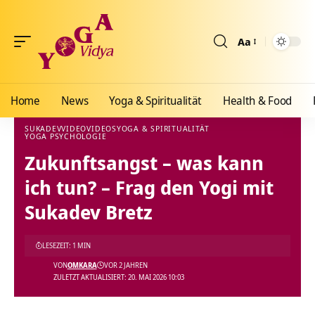
Aa
Größenänderun
Home
News
Yoga & Spiritualität
Health & Food
SUKADEV
VIDEO
VIDEOS
YOGA & SPIRITUALITÄT
YOGA PSYCHOLOGIE
Yoga Vidya Blog - Yoga, Meditation und Ayurveda
>
Blog
>
Videos
>
Video
>
Zukunftsa
Zukunftsangst – was kann
ich tun? – Frag den Yogi mit
Sukadev Bretz
LESEZEIT: 1 MIN
VON
OMKARA
VOR 2 JAHREN
ZULETZT AKTUALISIERT: 20. MAI 2026 10:03