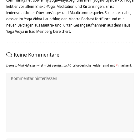
community.net
sowie
my.yoga-vidya.org
und
mein.yoga-vidya.de
- An Yoga
liebt er vor allem Bhakti-Yoga, Meditation und Kirtansingen. Er ist
leidenschaftlicher Obertonsänger und Maultrommelspieler. So liegt es nahe,
dass er im Yoga Vidya Hauptblog den Mantra Podcast fortführt und mit
neuen Beiträgen aus Mantra- und Kirtan Gesangsaufnahmen aus dem Haus
Yoga Vidya in Bad Meinberg bereichert.
Keine Kommentare
Deine E-Mail-Adresse wird nicht veröffentlicht.
Erforderliche Felder sind mit
*
markiert.