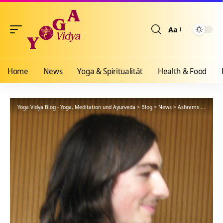
Aa
Größenänderun
Home
News
Yoga & Spiritualität
Health & Food
Yoga Vidya Blog - Yoga, Meditation und Ayurveda
>
Blog
>
News
>
Ashrams
>
Gemein