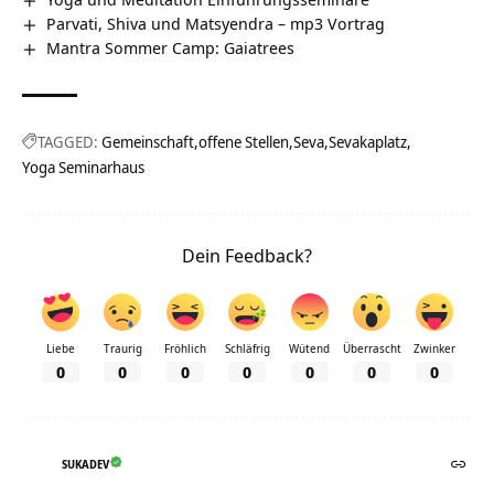
Parvati, Shiva und Matsyendra – mp3 Vortrag
Mantra Sommer Camp: Gaiatrees
TAGGED:
Gemeinschaft
offene Stellen
Seva
Sevakaplatz
Yoga Seminarhaus
Dein Feedback?
Liebe
Traurig
Fröhlich
Schläfrig
Wütend
Überrascht
Zwinker
0
0
0
0
0
0
0
SUKADEV