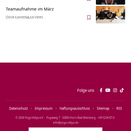
Teamaufnahme im März
VOR 8 JAHREN
526 VIEWS
Folge uns
Datenschutz
Impressum
Haftungsausschluss
Sitemap
RSS
© 2026 Yoga Vidya e.V. · Yogaweg 7 · 32805 Horn‑Bad Meinberg · +49 5234 87‑0 ·
info@yoga‑vidya.de