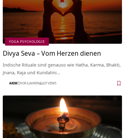
YOGA PSYCHOLOGIE
Divya Seva – Vom Herzen dienen
Indische Rituale sind genauso wie Hatha, Karma, Bhakti,
Jnana, Raja und Kundalini…
AKIM
VOR 6 JAHREN
637 VIEWS