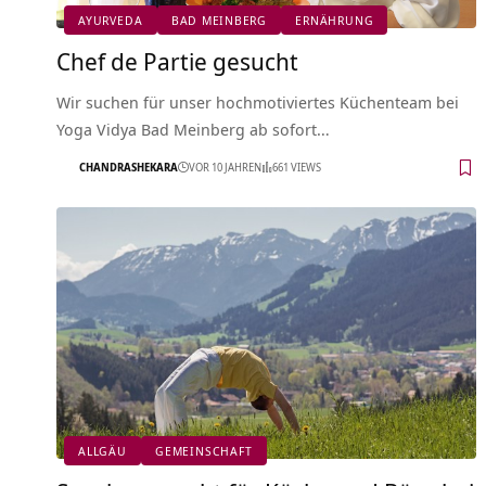
AYURVEDA
BAD MEINBERG
ERNÄHRUNG
Chef de Partie gesucht
Wir suchen für unser hochmotiviertes Küchenteam bei
Yoga Vidya Bad Meinberg ab sofort…
CHANDRASHEKARA
VOR 10 JAHREN
661 VIEWS
ALLGÄU
GEMEINSCHAFT