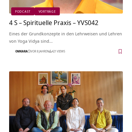
PODCAST
VORTRÄGE
4 S – Spirituelle Praxis – YVS042
Eines der Grundkonzepte in den Lehrweisen und Lehren
von Yoga Vidya sind…
OMKARA
VOR 8 JAHREN
421 VIEWS