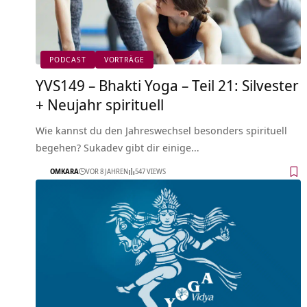
PODCAST
VORTRÄGE
YVS149 – Bhakti Yoga – Teil 21: Silvester
+ Neujahr spirituell
Wie kannst du den Jahreswechsel besonders spirituell
begehen? Sukadev gibt dir einige…
OMKARA
VOR 8 JAHREN
547 VIEWS