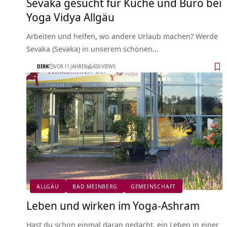
Sevaka gesucht für Küche und Büro bei
Yoga Vidya Allgäu
Arbeiten und helfen, wo andere Urlaub machen? Werde
Sevaka (Sevaka) in unserem schönen…
DIRK
VOR 11 JAHREN
450 VIEWS
ALLGÄU
BAD MEINBERG
GEMEINSCHAFT
Leben und wirken im Yoga-Ashram
Hast du schon einmal daran gedacht, ein Leben in einer