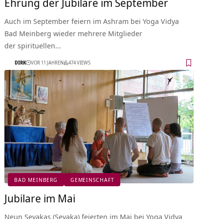
Ehrung der Jubilare im September
Auch im September feiern im Ashram bei Yoga Vidya
Bad Meinberg wieder mehrere Mitglieder
der spirituellen…
DIRK
VOR 11 JAHREN
474 VIEWS
BAD MEINBERG
GEMEINSCHAFT
Jubilare im Mai
Neun Sevakas (Sevaka) feierten im Mai bei Yoga Vidya