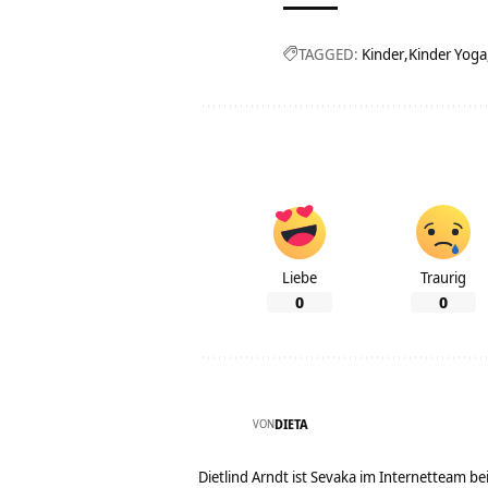
TAGGED:
Kinder
Kinder Yoga
Liebe
Traurig
0
0
VON
DIETA
Dietlind Arndt ist Sevaka im Internetteam b