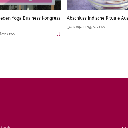
reden Yoga Business Kongress
Abschluss Indische Rituale Au
VOR 10 JAHREN
355 VIEWS
547 VIEWS
‑vidya.de