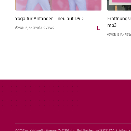
Yoga für Anfänger – neu auf DVD
Eröffnungs
mp3
VOR 16 JAHREN
410 VIEWS
VOR 16 JAHREN
© 2026 Yoga Vidya e.V. · Yogaweg 7 · 32805 Horn‑Bad Meinberg · +49 5234 87‑0 · info@yoga