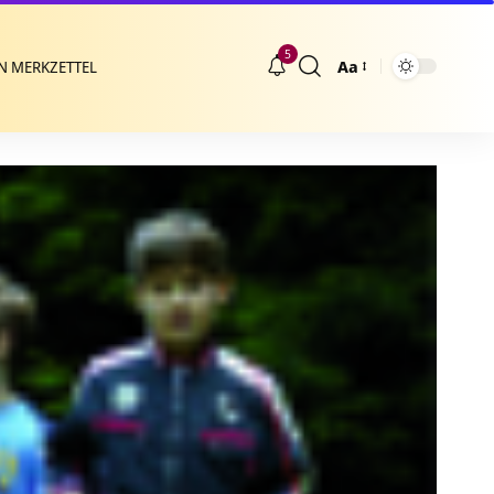
5
Aa
N MERKZETTEL
Größenänderung