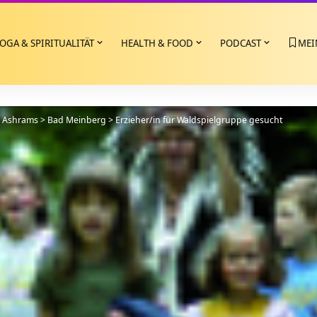
OGA & SPIRITUALITÄT
HEALTH & FOOD
PODCAST
MEI
>
Ashrams
>
Bad Meinberg
>
Erzieher/in für Waldspielgruppe gesucht