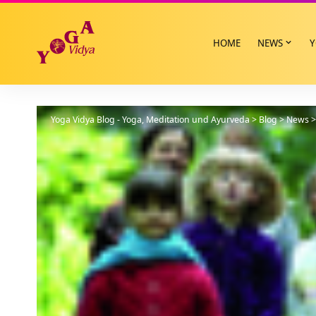
HOME
NEWS
Y
Yoga Vidya Blog - Yoga, Meditation und Ayurveda
>
Blog
>
News