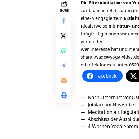
Die Elterninitiative von Y
zur täglichen Betreuung (5-
SHARE
eine/n engagierte/n
Erzieh
Idealerweise mit
natur- un
Langfristig planen wir ein
vorhanden.
Wer Interesse hat und mehr
shanti.wade@yoga-vidya.d
oder telefonisch unter
0523
Facebook
Nach Ostern ist vor Os
Jubilare im November
Meditation als Regulati
Abschluss der Ausbildu
4-Wochen-Yogalehrera