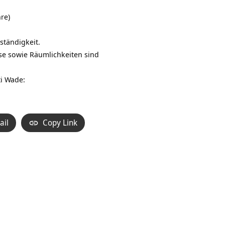
hre)
ständigkeit.
se sowie Räumlichkeiten sind
ti Wade:
ail
Copy Link