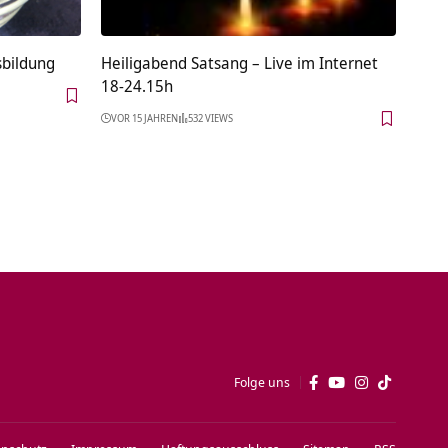
sbildung
Heiligabend Satsang – Live im Internet
18-24.15h
VOR 15 JAHREN
532 VIEWS
Folge uns