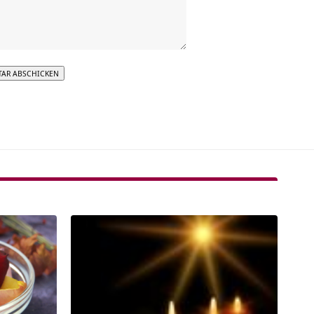
tive: