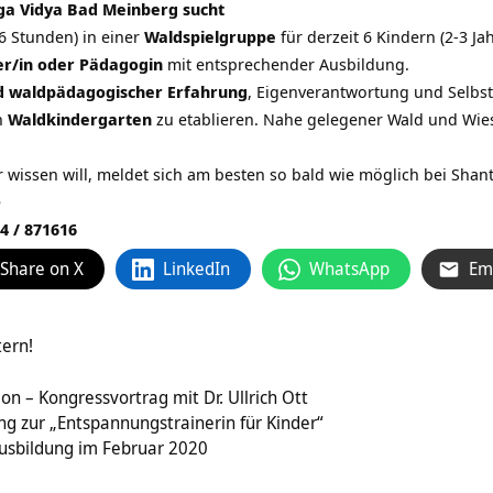
oga Vidya
Bad Meinberg
sucht
6 Stunden) in einer
Waldspielgruppe
für derzeit 6 Kindern (2-3 Ja
er/in oder Pädagogin
mit entsprechender Ausbildung.
d waldpädagogischer Erfahrung
, Eigenverantwortung und Selbst
en
Waldkindergarten
zu etablieren. Nahe gelegener Wald und Wie
 wissen will, meldet sich am besten so bald wie möglich bei Shan
e
4 / 871616
Share on X
LinkedIn
WhatsApp
Em
tern!
on – Kongressvortrag mit Dr. Ullrich Ott
ng zur „Entspannungstrainerin für Kinder“
usbildung im Februar 2020