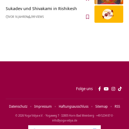
Sukadev und Shivakami in Rishikesh
VOR 16 JAHREN
399 VIEWS
Folge uns
Datenschutz
Impressum
Haftungsausschluss
Sitemap
RSS
© 2026 Yoga Vidya e.V. · Yogaweg 7 · 32805 Horn‑Bad Meinberg · +49 5234 87‑0 ·
info@yoga‑vidya.de