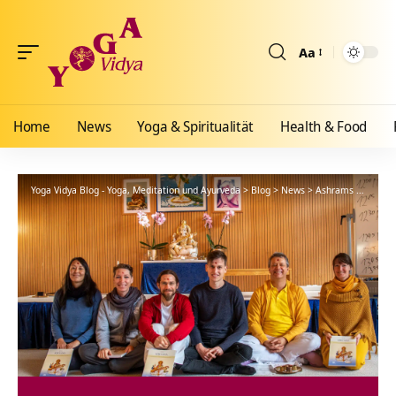
Aa
Größenänderun
Home
News
Yoga & Spiritualität
Health & Food
Yoga Vidya Blog - Yoga, Meditation und Ayurveda
>
Blog
>
News
>
Ashrams
>
Bad Me