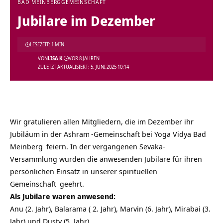
BAD MEINBERG
GEMEINSCHAFT
Jubilare im Dezember
LESEZEIT: 1 MIN
VON
LISA K.
VOR 8 JAHREN
ZULETZT AKTUALISIERT: 5. JUNI 2025 10:14
Wir gratulieren allen Mitgliedern, die im Dezember ihr
Jubiläum in der
Ashram
-Gemeinschaft bei
Yoga Vidya Bad
Meinberg
feiern. In der vergangenen Sevaka-
Versammlung wurden die anwesenden Jubilare für ihren
persönlichen Einsatz in unserer
spirituellen
Gemeinschaft
geehrt.
Als Jubilare waren anwesend:
Anu (2. Jahr), Balarama ( 2. Jahr), Marvin (6. Jahr), Mirabai (3.
Jahr) und Dusty (5. Jahr).