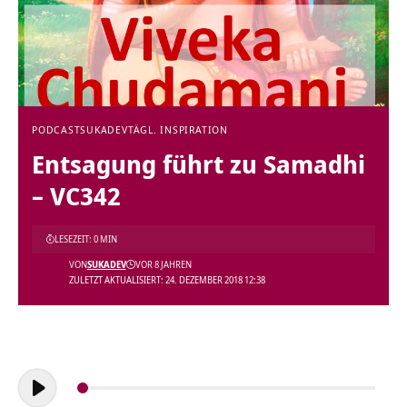
PODCAST
SUKADEV
TÄGL. INSPIRATION
Entsagung führt zu Samadhi
– VC342
LESEZEIT: 0 MIN
VON
SUKADEV
VOR 8 JAHREN
ZULETZT AKTUALISIERT: 24. DEZEMBER 2018 12:38
Audio-
Player