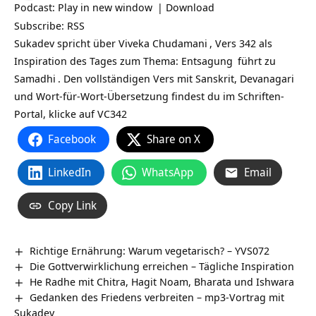
Podcast:
Play in new window
|
Download
Subscribe:
RSS
Sukadev spricht über
Viveka Chudamani
, Vers 342 als
Inspiration des Tages zum Thema:
Entsagung
führt zu
Samadhi
. Den vollständigen Vers mit Sanskrit, Devanagari
und Wort-für-Wort-Übersetzung findest du im Schriften-
Portal, klicke auf
VC342
Facebook
Share on X
LinkedIn
WhatsApp
Email
Copy Link
Richtige Ernährung: Warum vegetarisch? – YVS072
Die Gottverwirklichung erreichen – Tägliche Inspiration
He Radhe mit Chitra, Hagit Noam, Bharata und Ishwara
Gedanken des Friedens verbreiten – mp3-Vortrag mit
Sukadev