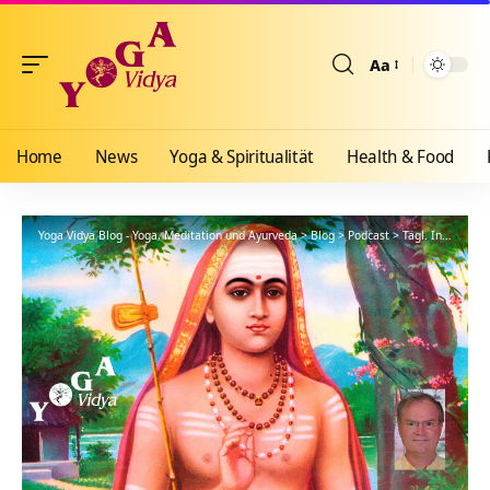
Aa
Größenänderun
Home
News
Yoga & Spiritualität
Health & Food
Yoga Vidya Blog - Yoga, Meditation und Ayurveda
>
Blog
>
Podcast
>
Tägl. Inspiration