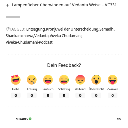
Lampenfieber überwinden auf Vedanta Weise – VC331
TAGGED:
Entsagung
Kronjuwel der Unterscheidung
Samadhi
Shankaracharya
Vedanta
Viveka Chudamani
Viveka-Chudamani-Podcast
Dein Feedback?
Liebe
Traurig
Fröhlich
Schläfrig
Wütend
Überrascht
Zwinker
0
0
0
0
0
0
0
SUKADEV