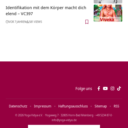
Identifikation mit dem Körper macht dich
elend – VC397
VOR 7 JAHREN
581 VIEWS
Folge uns
Datenschutz
Impressum
Haftungsausschluss
Sitemap
RSS
© 2026 Yoga Vidya e.V. · Yogaweg 7 · 32805 Horn‑Bad Meinberg · +49 5234 87‑0 ·
info@yoga‑vidya.de