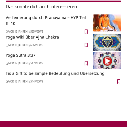
Das könnte dich auch interessieren
Verfeinerung durch Pranayama – HYP Teil
II. 10
VOR 13 JAHREN
565 VIEWS
Yoga Wiki über Ajna Chakra
VOR 10 JAHREN
696 VIEWS
Yoga Sutra 3;37
VOR 17 JAHREN
517 VIEWS
Tis a Gift to be Simple Bedeutung und Übersetzung
VOR 12 JAHREN
544 VIEWS