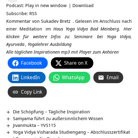
Player
Podcast:
Play in new window
|
Download
Subscribe:
RSS
Kommentar von
Sukadev Bretz
. Gelesen im Anschluss nach
einer
Meditation
im
Haus Yoga Vidya Bad Meinberg.
Hier
klicken für weitere Infos zu:
Seminare
bei Yoga Vidya,
Ayurveda
,
Yogalehrer Ausbildung
Alle täglichen Inspirationen mp3 mit Player zum Anhören
Facebook
Share on X
LinkedIn
WhatsApp
Email
Copy Link
Die Schöpfung – Tägliche Inspiration
Samyama führt zu außersinnlichem Wissen
Jivanmukta – YVS115
Yoga Vidya Visharada Studiengang – Abschlusszertifikat