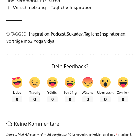
und Zeremonie für Bernd
Verschmelzung – Tägliche Inspiration
TAGGED:
Inspiration
Podcast
Sukadev
Tägliche Inspirationen
Vorträge mp3
Yoga Vidya
Dein Feedback?
Liebe
Traurig
Fröhlich
Schläfrig
Wütend
Überrascht
Zwinker
0
0
0
0
0
0
0
Keine Kommentare
Deine E-Mail-Adresse wird nicht veröffentlicht.
Erforderliche Felder sind mit
*
markiert.