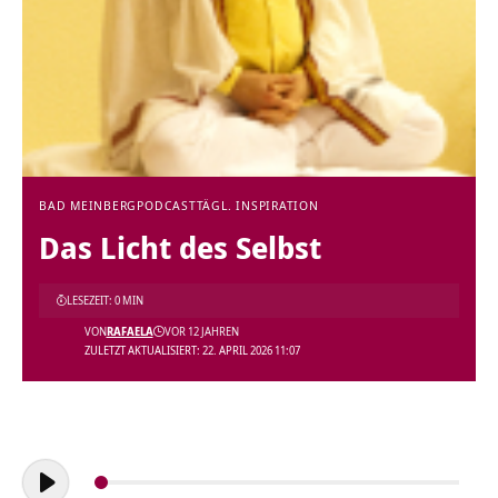
BAD MEINBERG
PODCAST
TÄGL. INSPIRATION
Das Licht des Selbst
LESEZEIT: 0 MIN
VON
RAFAELA
VOR 12 JAHREN
ZULETZT AKTUALISIERT: 22. APRIL 2026 11:07
Audio-