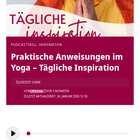
PODCAST
TÄGL. INSPIRATION
Praktische Anweisungen im
Yoga – Tägliche Inspiration
LESEZEIT: 0 MIN
VON
OMKARA
VOR 5 MONATEN
ZULETZT AKTUALISIERT: 26. JANUAR 2026 12:18
Audio-
Player