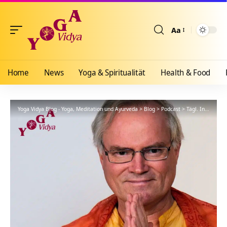
Aa
Größenänderun
Home
News
Yoga & Spiritualität
Health & Food
Yoga Vidya Blog - Yoga, Meditation und Ayurveda
>
Blog
>
Podcast
>
Tägl. Inspiration