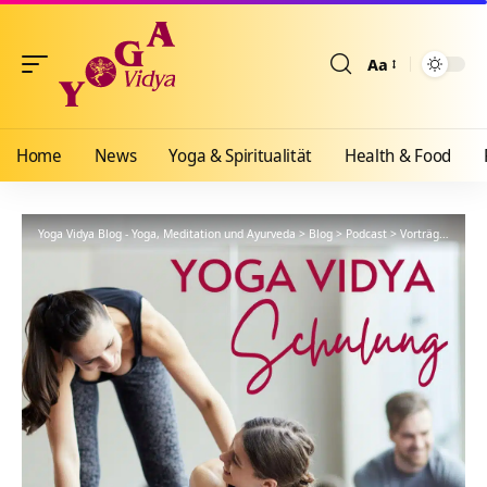
Aa
Größenänderun
Home
News
Yoga & Spiritualität
Health & Food
Yoga Vidya Blog - Yoga, Meditation und Ayurveda
>
Blog
>
Podcast
>
Vorträge
>
YVS37