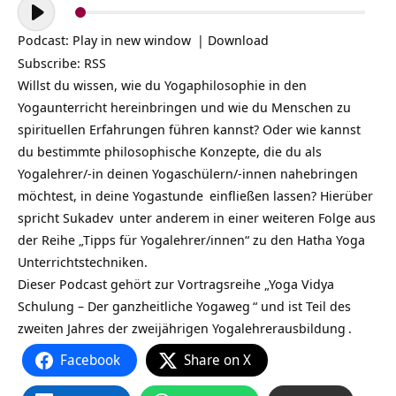
Audio-
Player
Podcast:
Play in new window
|
Download
Subscribe:
RSS
Willst du wissen, wie du Yogaphilosophie in den
Yogaunterricht hereinbringen und wie du Menschen zu
spirituellen Erfahrungen führen kannst? Oder wie kannst
du bestimmte philosophische Konzepte, die du als
Yogalehrer/-in deinen Yogaschülern/-innen nahebringen
möchtest, in deine
Yogastunde
einfließen lassen? Hierüber
spricht
Sukadev
unter anderem in einer weiteren Folge aus
der Reihe „Tipps für Yogalehrer/innen“ zu den
Hatha Yoga
Unterrichtstechniken.
Dieser Podcast gehört zur Vortragsreihe „
Yoga Vidya
Schulung – Der ganzheitliche Yogaweg
“ und ist Teil des
zweiten Jahres der zweijährigen
Yogalehrerausbildung
.
Facebook
Share on X