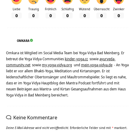
Liebe
Traurig
Fröhlich
Schläfrig
Wütend
Überrascht
Zwinker
0
0
0
0
0
0
0
OMKARA
Omkara ist Mitglied im Social Media Team bei Yoga Vidya Bad Meinberg. Er
betreut die Yoga Vidya Communities
kinder-yoga.cc
sowie
ayurveda-
community.net
sowie
my.yoga-vidya.org
und
mein.yoga-vidya.de
- An Yoga
liebt er vor allem Bhakti-Yoga, Meditation und Kirtansingen. Er ist
leidenschaftlicher Obertonsänger und Maultrommelspieler. So liegt es nahe,
dass er im Yoga Vidya Hauptblog den Mantra Podcast fortführt und mit
neuen Beiträgen aus Mantra- und Kirtan Gesangsaufnahmen aus dem Haus
Yoga Vidya in Bad Meinberg bereichert.
Keine Kommentare
Deine E-Mail-Adresse wird nicht veröffentlicht.
Erforderliche Felder sind mit
*
markiert.