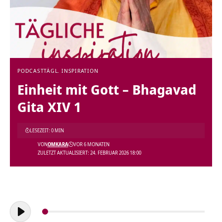
PODCAST
TÄGL. INSPIRATION
Einheit mit Gott – Bhagavad
Gita XIV 1
LESEZEIT: 0 MIN
VON
OMKARA
VOR 6 MONATEN
ZULETZT AKTUALISIERT: 24. FEBRUAR 2026 18:00
Audio-
Player