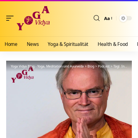
Aa
Größenänderun
Home
News
Yoga & Spiritualität
Health & Food
Yoga Vidya Blog - Yoga, Meditation und Ayurveda
>
Blog
>
Podcast
>
Tägl. Inspiration