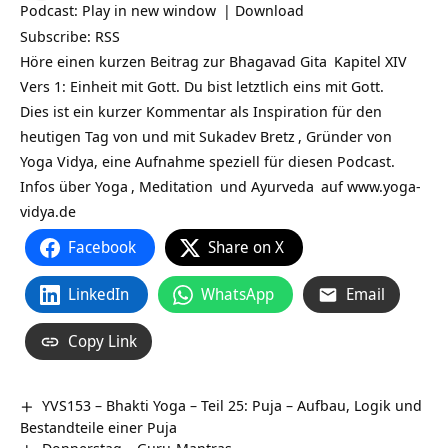
Podcast:
Play in new window
|
Download
Subscribe:
RSS
Höre einen kurzen Beitrag zur
Bhagavad Gita
Kapitel XIV
Vers 1: Einheit mit Gott. Du bist letztlich eins mit Gott.
Dies ist ein kurzer Kommentar als Inspiration für den
heutigen Tag von und mit
Sukadev Bretz
, Gründer von
Yoga Vidya, eine Aufnahme speziell für diesen Podcast.
Infos über
Yoga
,
Meditation
und
Ayurveda
auf
www.yoga-
vidya.de
Facebook
Share on X
LinkedIn
WhatsApp
Email
Copy Link
YVS153 – Bhakti Yoga – Teil 25: Puja – Aufbau, Logik und
Bestandteile einer Puja
Donnerstag – Guru-Mantras