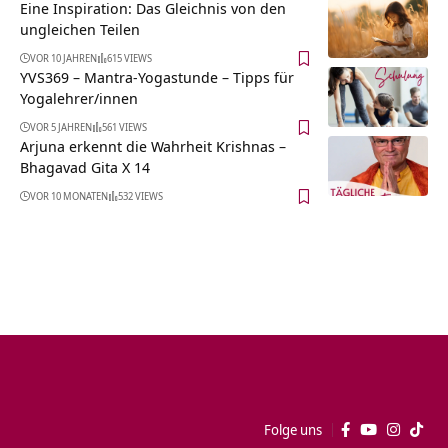
Eine Inspiration: Das Gleichnis von den
ungleichen Teilen
VOR 10 JAHREN
615 VIEWS
YVS369 – Mantra-Yogastunde – Tipps für
Yogalehrer/innen
VOR 5 JAHREN
561 VIEWS
Arjuna erkennt die Wahrheit Krishnas –
Bhagavad Gita X 14
VOR 10 MONATEN
532 VIEWS
Folge uns