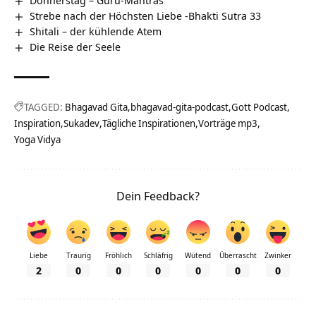
Strebe nach der Höchsten Liebe -Bhakti Sutra 33
Shitali – der kühlende Atem
Die Reise der Seele
TAGGED:
Bhagavad Gita
bhagavad-gita-podcast
Gott Podcast
Inspiration
Sukadev
Tägliche Inspirationen
Vorträge mp3
Yoga Vidya
Dein Feedback?
Liebe
Traurig
Fröhlich
Schläfrig
Wütend
Überrascht
Zwinker
2
0
0
0
0
0
0