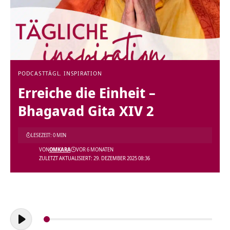
PODCAST
TÄGL. INSPIRATION
Erreiche die Einheit –
Bhagavad Gita XIV 2
LESEZEIT: 0 MIN
VON
OMKARA
VOR 6 MONATEN
ZULETZT AKTUALISIERT: 29. DEZEMBER 2025 08:36
Audio-
Player