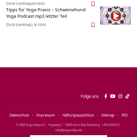
VOR 5 JAHREN
605 VIEWS
Tipps für Yoga-Praxis – Schweinehund
Yoga Podcast mp3 letzter Teil
VOR 8 JAHREN
5.3K VIEWS
Folge uns
Datenschutz
Impressum
Haftungsausschluss
Sitemap
RSS
© 2026 Yoga Vidya e.V. · Yogaweg 7 · 32805 Horn‑Bad Meinberg · +49 5234 87‑0 ·
info@yoga‑vidya.de