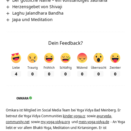
Herzensgebet von Shivaji
Laghu Jalandhara Bandha
Japa und Meditation
Dein Feedback?
Liebe
Traurig
Fröhlich
Schläfrig
Wütend
Überrascht
Zwinker
4
0
0
0
0
0
0
OMKARA
Omkara ist Mitglied im Social Media Team bei Yoga Vidya Bad Meinberg. Er
betreut die Yoga Vidya Communities
kinder-yoga.cc
sowie
ayurveda-
community.net
sowie
my.yoga-vidya.org
und
mein.yoga-vidya.de
- An Yoga
liebt er vor allem Bhakti-Yoga, Meditation und Kirtansingen. Er ist