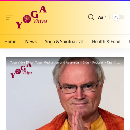
Aa
Größenänderun
Home
News
Yoga & Spiritualität
Health & Food
Yoga Vidya Blog - Yoga, Meditation und Ayurveda
>
Blog
>
Podcast
>
Tägl. Inspiration