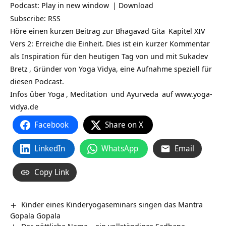
Podcast:
Play in new window
|
Download
Subscribe:
RSS
Höre einen kurzen Beitrag zur
Bhagavad Gita
Kapitel XIV
Vers 2: Erreiche die Einheit. Dies ist ein kurzer Kommentar
als Inspiration für den heutigen Tag von und mit
Sukadev
Bretz
, Gründer von Yoga Vidya, eine Aufnahme speziell für
diesen Podcast.
Infos über
Yoga
,
Meditation
und
Ayurveda
auf
www.yoga-
vidya.de
Facebook
Share on X
LinkedIn
WhatsApp
Email
Copy Link
Kinder eines Kinderyogaseminars singen das Mantra
Gopala Gopala
Der göttliche Name – ein vollständiges Sadhana