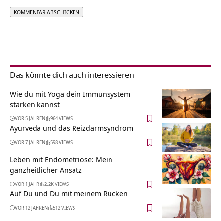
Alternative:
Das könnte dich auch interessieren
Wie du mit Yoga dein Immunsystem
stärken kannst
VOR 5 JAHREN
964 VIEWS
Ayurveda und das Reizdarmsyndrom
VOR 7 JAHREN
598 VIEWS
Leben mit Endometriose: Mein
ganzheitlicher Ansatz
VOR 1 JAHR
2.2K VIEWS
Auf Du und Du mit meinem Rücken
VOR 12 JAHREN
512 VIEWS