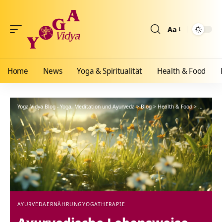
Aa
Größenänderun
Home
News
Yoga & Spiritualität
Health & Food
Yoga Vidya Blog - Yoga, Meditation und Ayurveda
>
Blog
>
Health & Food
>
Ayurveda
AYURVEDA
ERNÄHRUNG
YOGATHERAPIE