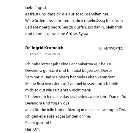
Liebe Ingrid,
es freut uns, dass dir die Kur so toll geholfen hat.
Wir würden uns sehr freuen, dich regelmässig bei uns in
Bad Meinberg begrüßen zu dürfen. Bis dahin, bleib froh
und munter, ganz liebe Grüße. Sylvia
Dr. Ingrid Krumeich
ANTWORTEN
16. April 2020 um 20:29 Uhr
Ich habe letztes Jahr eine Panchakarma Kur bei Dr.
Devendra gemacht und bin total begeistert. Dieses
Seminar in Bad Meinberg hat mein Leben verändert .
Meine Beschwerden sind viel viel besser und ich fühlte
mich so gut wie seit Jahren nicht mehr.
Ich denke, ich mache das jetzt jedes zweite Jahr . Danke Dr.
Devendra und Yoga Vidya
auch für die tolle Unterstützung in dieser schwierigen Zeit.
Ich genieße eure Yogastunden online.
Bleibt gesund !
Hari Om