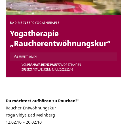
BAD MEINBERG
YOGATHERAPIE
Yogatherapie
„Raucherentwöhnungskur“
LESEZEIT: 0 MIN
VON
PRANAVA HEINZ PAULY
VOR 17 JAHREN
ZULETZT AKTUALISIERT: 4. JULI 2022 20:16
Du möchtest aufhören zu Rauchen?!
Raucher-Entwöhnungskur
Yoga Vidya Bad Meinberg
12.02.10 – 26.02.10