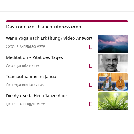
Das könnte dich auch interessieren
Wann Yoga nach Erkältung? Video Antwort
VOR 18 JAHREN
506 VIEWS
Meditation – Zitat des Tages
VOR 1 JAHR
541 VIEWS
Teamaufnahme im Januar
VOR 9 JAHREN
402 VIEWS
Die Ayurveda Heilpflanze Aloe
VOR 16 JAHREN
503 VIEWS