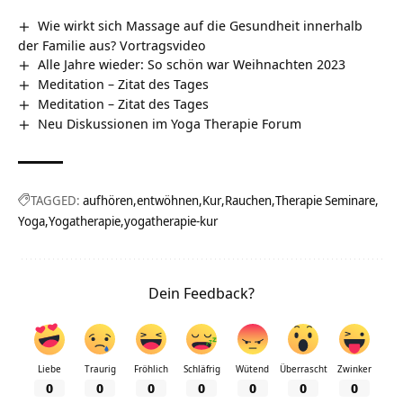
Wie wirkt sich Massage auf die Gesundheit innerhalb
der Familie aus? Vortragsvideo
Alle Jahre wieder: So schön war Weihnachten 2023
Meditation – Zitat des Tages
Meditation – Zitat des Tages
Neu Diskussionen im Yoga Therapie Forum
TAGGED:
aufhören
entwöhnen
Kur
Rauchen
Therapie Seminare
Yoga
Yogatherapie
yogatherapie-kur
Dein Feedback?
Liebe
Traurig
Fröhlich
Schläfrig
Wütend
Überrascht
Zwinker
0
0
0
0
0
0
0