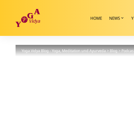
HOME
NEWS
Y
Yoga Vidya Blog - Yoga, Meditation und Ayurveda
>
Blog
>
Podcas