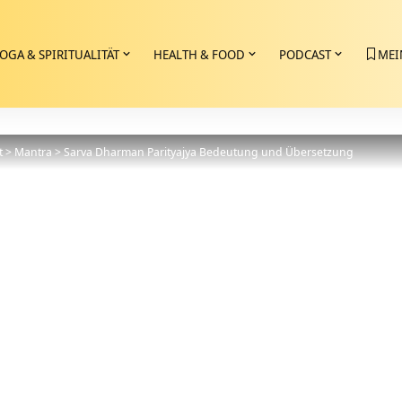
OGA & SPIRITUALITÄT
HEALTH & FOOD
PODCAST
MEI
t
>
Mantra
>
Sarva Dharman Parityajya Bedeutung und Übersetzung