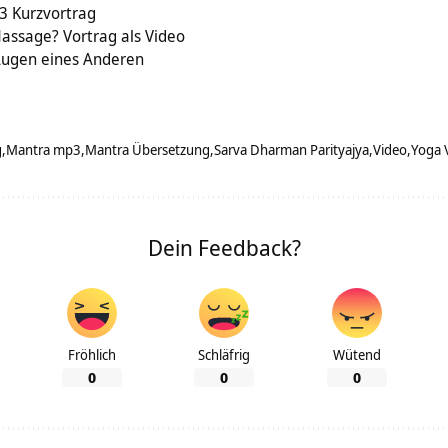
3 Kurzvortrag
ssage? Vortrag als Video
 Augen eines Anderen
g
Mantra mp3
Mantra Übersetzung
Sarva Dharman Parityajya
Video
Yoga 
Dein Feedback?
Fröhlich
Schläfrig
Wütend
0
0
0