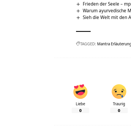
Frieden der Seele – mp
Warum ayurvedische Ma
Sieh die Welt mit den
TAGGED:
Mantra Erläuterun
Liebe
Traurig
0
0