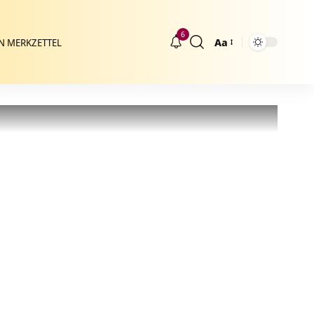
6
Aa
N MERKZETTEL
Größenänderung