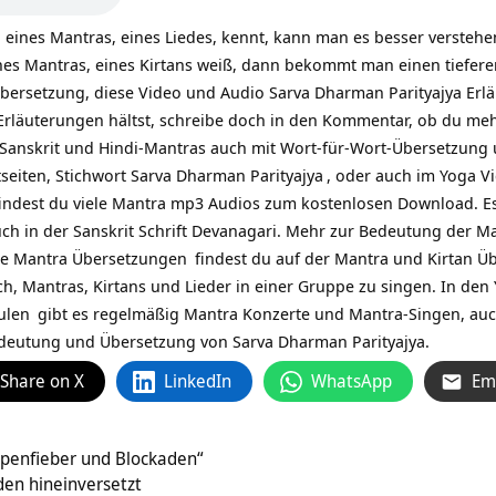
eines Mantras, eines Liedes, kennt, kann man es besser versteh
nes Mantras, eines Kirtans weiß, dann bekommt man einen tiefere
ersetzung, diese Video und Audio Sarva Dharman Parityajya Erläute
Erläuterungen hältst, schreibe doch in den Kommentar, ob du mehr
n Sanskrit und Hindi-Mantras auch mit Wort-für-Wort-Übersetzung u
seiten, Stichwort
Sarva Dharman Parityajya
, oder auch im Yoga V
findest du viele Mantra mp3 Audios zum kostenlosen Download. Es 
uch in der Sanskrit Schrift Devanagari. Mehr zur
Bedeutung der Ma
ie
Mantra Übersetzungen
findest du auf
der Mantra und Kirtan Üb
ch, Mantras, Kirtans und Lieder in einer Gruppe zu singen. In den
ulen
gibt es regelmäßig Mantra Konzerte und Mantra-Singen, au
deutung und Übersetzung von Sarva Dharman Parityajya.
Share on X
LinkedIn
WhatsApp
Em
penfieber und Blockaden“
den hineinversetzt