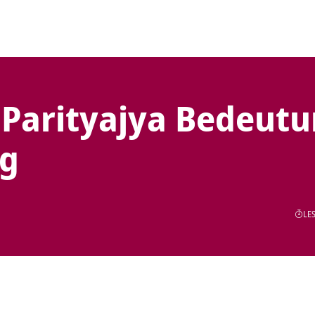
Parityajya Bedeut
ng
LES