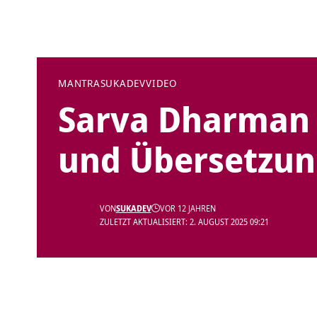
MANTRA
SUKADEV
VIDEO
Sarva Dharman 
und Übersetzu
VON
SUKADEV
VOR 12 JAHREN
ZULETZT AKTUALISIERT: 2. AUGUST 2025 09:21