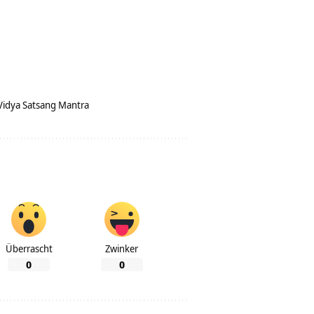
Vidya Satsang Mantra
Überrascht
Zwinker
0
0