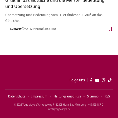
Gruß an das Göttliche und die Meister Bedeutung
und Übersetzung
Übersetzung und Bedeutung vom . Hier findest du Gruß an das
Göttliche…
SUKADEV
VOR 12 JAHREN
485 VIEWS
Folge uns
Datenschutz
Impressum
Haftungsausschluss
Sitemap
RSS
© 2026 Yoga Vidya e.V. · Yogaweg 7 · 32805 Horn‑Bad Meinberg · +49 5234 87‑0 ·
info@yoga‑vidya.de