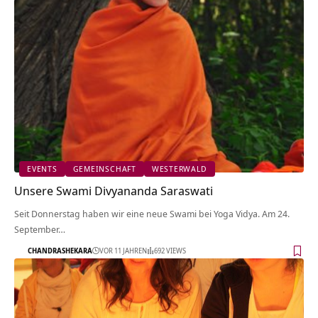
EVENTS
GEMEINSCHAFT
WESTERWALD
Unsere Swami Divyananda Saraswati
Seit Donnerstag haben wir eine neue Swami bei Yoga Vidya. Am 24.
September…
CHANDRASHEKARA
VOR 11 JAHREN
692 VIEWS