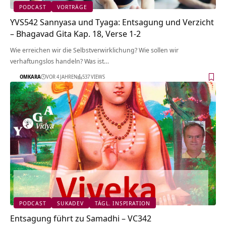
PODCAST
VORTRÄGE
YVS542 Sannyasa und Tyaga: Entsagung und Verzicht
– Bhagavad Gita Kap. 18, Verse 1-2
Wie erreichen wir die Selbstverwirklichung? Wie sollen wir
verhaftungslos handeln? Was ist…
OMKARA
VOR 4 JAHREN
537 VIEWS
PODCAST
SUKADEV
TÄGL. INSPIRATION
Entsagung führt zu Samadhi – VC342