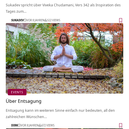
Sukadev spricht über Viveka Chudamani, Vers 342 als Inspiration des
Tages zum…
SUKADEV
VOR 8 JAHREN
522 VIEWS
EVENTS
Über Entsagung
Entsagung kann im weiteren Sinne einfach nur bedeuten, all den
zahlreichen Wünschen…
DIRK
VOR 8 JAHREN
672 VIEWS