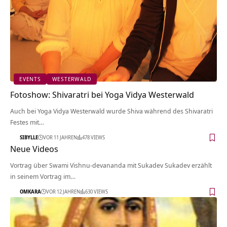
EVENTS
WESTERWALD
Fotoshow: Shivaratri bei Yoga Vidya Westerwald
Auch bei Yoga Vidya Westerwald wurde Shiva während des Shivaratri
Festes mit…
SIBYLLE
VOR 11 JAHREN
478 VIEWS
Neue Videos
Vortrag über Swami Vishnu-devananda mit Sukadev Sukadev erzählt
in seinem Vortrag im…
OMKARA
VOR 12 JAHREN
630 VIEWS