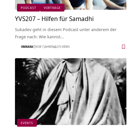
PODCAST
VORTRÄGE
YVS207 – Hilfen für Samadhi
Sukadev geht in diesem Podcast unter anderem der
Frage nach: Wie kannst…
OMKARA
VOR 7 JAHREN
515 VIEWS
EVENTS