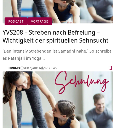
PODCAST
VORTRÄGE
YVS208 – Streben nach Befreiung –
Wichtigkeit der spirituellen Sehnsucht
`Den intensiv Strebenden ist Samadhi nahe.´ So schreibt
es Patanjali im Yoga…
OMKARA
VOR 7 JAHREN
559 VIEWS