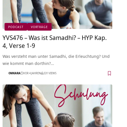
PODCAST
VORTRÄGE
YVS476 – Was ist Samadhi? – HYP Kap.
4, Verse 1-9
Was versteht man unter Samadhi, die Erleuchtung? Und
wie kommt man dorthin?…
OMKARA
VOR 4 JAHREN
531 VIEWS