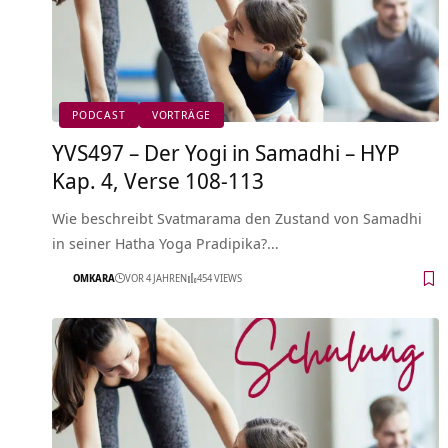
PODCAST
VORTRÄGE
YVS497 – Der Yogi in Samadhi – HYP
Kap. 4, Verse 108-113
Wie beschreibt Svatmarama den Zustand von Samadhi
in seiner Hatha Yoga Pradipika?…
OMKARA
VOR 4 JAHREN
454 VIEWS