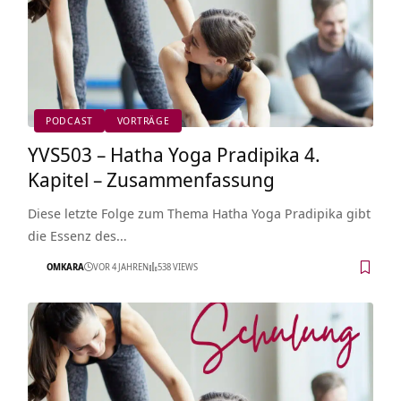
PODCAST
VORTRÄGE
YVS503 – Hatha Yoga Pradipika 4.
Kapitel – Zusammenfassung
Diese letzte Folge zum Thema Hatha Yoga Pradipika gibt
die Essenz des…
OMKARA
VOR 4 JAHREN
538 VIEWS