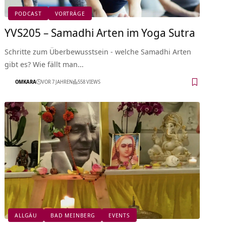
PODCAST
VORTRÄGE
YVS205 – Samadhi Arten im Yoga Sutra
Schritte zum Überbewusstsein - welche Samadhi Arten
gibt es? Wie fällt man…
OMKARA
VOR 7 JAHREN
558 VIEWS
ALLGÄU
BAD MEINBERG
EVENTS