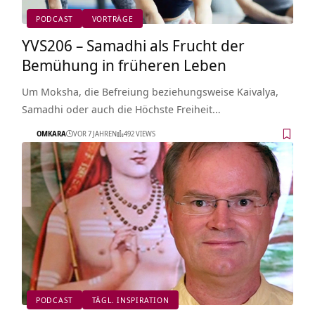
PODCAST
VORTRÄGE
YVS206 – Samadhi als Frucht der
Bemühung in früheren Leben
Um Moksha, die Befreiung beziehungsweise Kaivalya,
Samadhi oder auch die Höchste Freiheit…
OMKARA
VOR 7 JAHREN
492 VIEWS
PODCAST
TÄGL. INSPIRATION