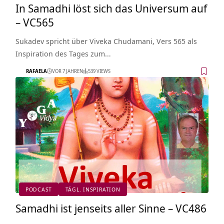
In Samadhi löst sich das Universum auf
– VC565
Sukadev spricht über Viveka Chudamani, Vers 565 als
Inspiration des Tages zum…
RAFAELA
VOR 7 JAHREN
539 VIEWS
PODCAST
TÄGL. INSPIRATION
Samadhi ist jenseits aller Sinne – VC486