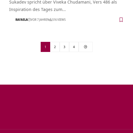
Sukadev spricht über Viveka Chudamani, Vers 486 als
Inspiration des Tages zum…
RAFAELA
VOR 7 JAHREN
516 VIEWS
1
2
3
4