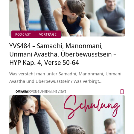
PODCAST
VORTRÄGE
YVS484 – Samadhi, Manonmani,
Unmani Avastha, Überbewusstsein –
HYP Kap. 4, Verse 50-64
Was versteht man unter Samadhi, Manonmani, Unmani
Avastha und Überbewusstsein? Was verbirgt…
OMKARA
VOR 4 JAHREN
445 VIEWS