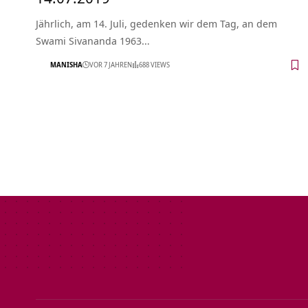
Jährlich, am 14. Juli, gedenken wir dem Tag, an dem
Swami Sivananda 1963…
MANISHA
VOR 7 JAHREN
688 VIEWS