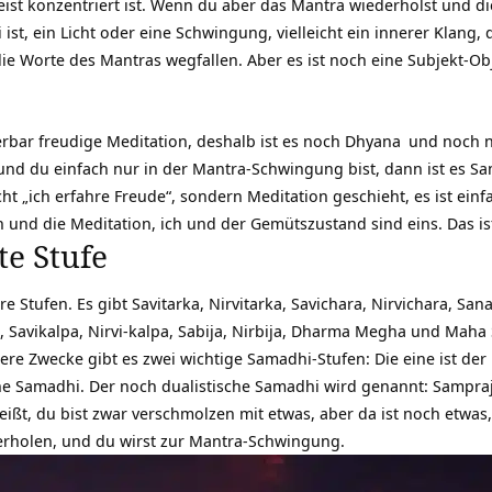
Geist konzentriert ist. Wenn du aber das Mantra wiederholst und 
ist, ein Licht oder eine Schwingung, vielleicht ein innerer Klang,
die Worte des Mantras wegfallen. Aber es ist noch eine Subjekt-O
bar freudige Meditation, deshalb ist es noch
Dhyana
und noch n
nd du einfach nur in der Mantra-Schwingung bist, dann ist es Sama
ht „ich erfahre Freude“, sondern Meditation geschieht, es ist einfa
h und die Meditation, ich und der Gemütszustand sind eins. Das i
te Stufe
 Stufen. Es gibt Savitarka, Nirvitarka, Savichara, Nirvichara, Sa
 Savikalpa, Nirvi-kalpa, Sabija, Nirbija, Dharma Megha und Maha
sere Zwecke gibt es zwei wichtige Samadhi-Stufen: Die eine ist de
che Samadhi. Der noch dualistische Samadhi wird genannt: Sampr
eißt, du bist zwar verschmolzen mit etwas, aber da ist noch etwa
erholen, und du wirst zur Mantra-Schwingung.