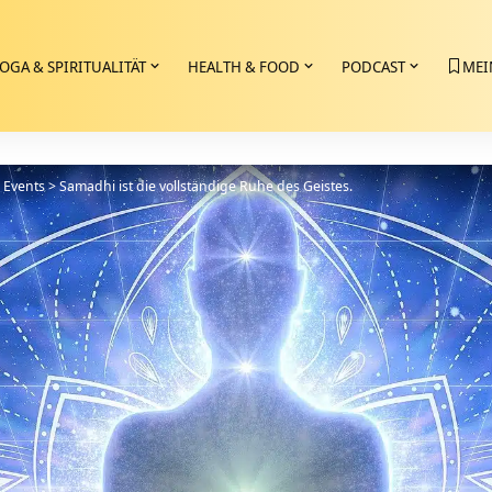
OGA & SPIRITUALITÄT
HEALTH & FOOD
PODCAST
MEI
>
Events
>
Samadhi ist die vollständige Ruhe des Geistes.