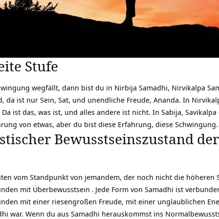
ite Stufe
ingung wegfällt, dann bist du in Nirbija Samadhi, Nirvikalpa Sa
, da ist nur Sein, Sat, und unendliche Freude, Ananda. In Nirvika
Da ist das, was ist, und alles andere ist nicht. In Sabija, Savika
ahrung von etwas, aber du bist diese Erfahrung, diese Schwingung.
stischer Bewusstseinszustand de
keiten vom Standpunkt von jemandem, der noch nicht die höheren St
unden mit
Überbewusstsein
. Jede Form von Samadhi ist verbunden
nden mit einer riesengroßen Freude, mit einer unglaublichen En
hi war. Wenn du aus Samadhi herauskommst ins Normalbewusstse