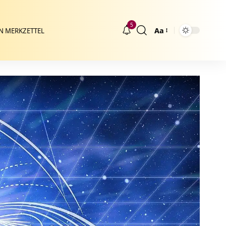
5
Aa
N MERKZETTEL
Größenänderung