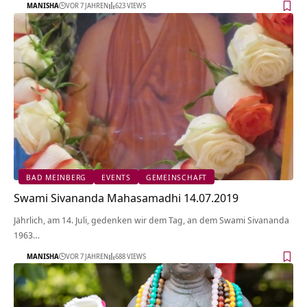
MANISHA
VOR 7 JAHREN
623 VIEWS
BAD MEINBERG
EVENTS
GEMEINSCHAFT
Swami Sivananda Mahasamadhi 14.07.2019
Jährlich, am 14. Juli, gedenken wir dem Tag, an dem Swami Sivananda
1963…
MANISHA
VOR 7 JAHREN
688 VIEWS