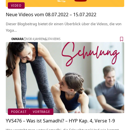
VIDEO
Neue Videos vom 08.07.2022 – 15.07.2022
Dieser Blogbeitrag bietet dir einen Überblick über die Videos, die von
Yoga…
OMKARA
VOR 4 JAHREN
374 VIEWS
PODCAST
VORTRÄGE
YVS476 – Was ist Samadhi? – HYP Kap. 4, Verse 1-9
Was versteht man unter Samadhi, die Erleuchtung? Und wie kommt