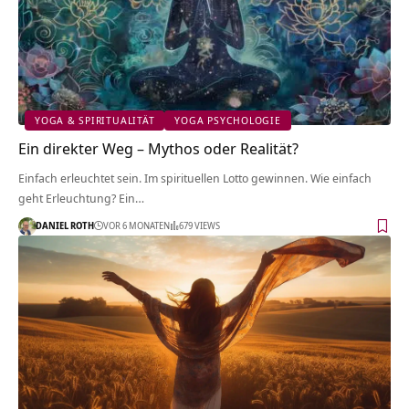
YOGA & SPIRITUALITÄT
YOGA PSYCHOLOGIE
Ein direkter Weg – Mythos oder Realität?
Einfach erleuchtet sein. Im spirituellen Lotto gewinnen. Wie einfach
geht Erleuchtung? Ein…
DANIEL ROTH
VOR 6 MONATEN
679 VIEWS