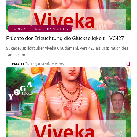
PODCAST
TÄGL. INSPIRATION
Früchte der Erleuchtung die Glückseligkeit – VC427
Sukadev spricht über Viveka Chudamani, Vers 427 als Inspiration des
Tages zum…
RAFAELA
VOR 7 JAHREN
575 VIEWS