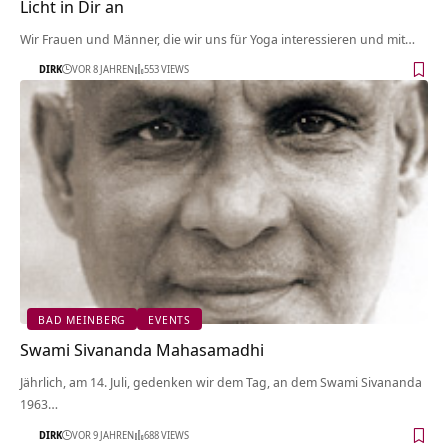
Licht in Dir an
Wir Frauen und Männer, die wir uns für Yoga interessieren und mit…
DIRK
VOR 8 JAHREN
553 VIEWS
BAD MEINBERG
EVENTS
Swami Sivananda Mahasamadhi
Jährlich, am 14. Juli, gedenken wir dem Tag, an dem Swami Sivananda
1963…
DIRK
VOR 9 JAHREN
688 VIEWS