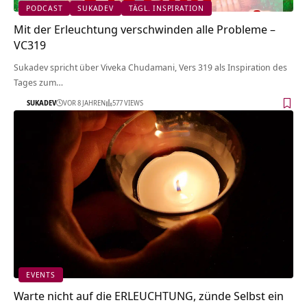
PODCAST
SUKADEV
TÄGL. INSPIRATION
Mit der Erleuchtung verschwinden alle Probleme –
VC319
Sukadev spricht über Viveka Chudamani, Vers 319 als Inspiration des
Tages zum…
SUKADEV
VOR 8 JAHREN
577 VIEWS
EVENTS
Warte nicht auf die ERLEUCHTUNG, zünde Selbst ein