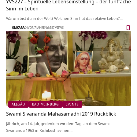
YVS227 – Spirituelle Lebenseinstellung – der fünffache
Sinn im Leben
Warum bist du in der Welt? Welchen Sinn hat das relative Leben?…
OMKARA
VOR 7 JAHREN
557 VIEWS
ALLGÄU
BAD MEINBERG
EVENTS
Swami Sivananda Mahasamadhi 2019 Rückblick
Jährlich, am 14. Juli, gedenken wir dem Tag, an dem Swami
Sivananda 1963 in Rishikesh seinen…