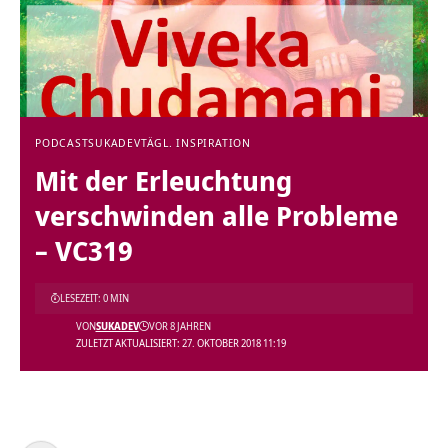
PODCAST
SUKADEV
TÄGL. INSPIRATION
Mit der Erleuchtung
verschwinden alle Probleme
– VC319
LESEZEIT: 0 MIN
VON
SUKADEV
VOR 8 JAHREN
ZULETZT AKTUALISIERT: 27. OKTOBER 2018 11:19