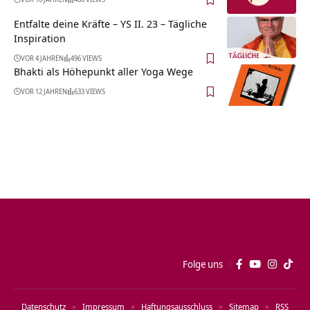
Entfalte deine Kräfte – YS II. 23 – Tägliche
Inspiration
VOR 4 JAHREN
496 VIEWS
Bhakti als Höhepunkt aller Yoga Wege
VOR 12 JAHREN
633 VIEWS
Folge uns
Datenschutz
Impressum
Haftungsausschluss
Sitemap
RSS