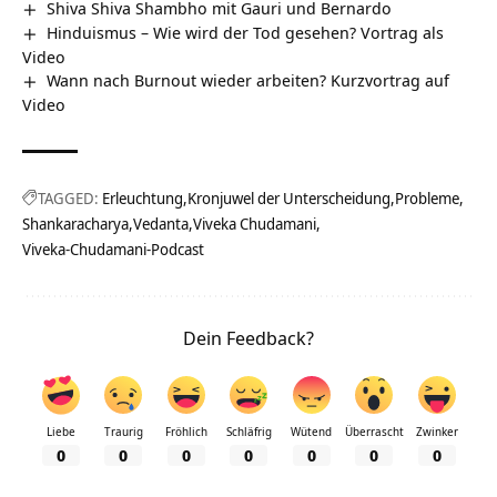
Shiva Shiva Shambho mit Gauri und Bernardo
Hinduismus – Wie wird der Tod gesehen? Vortrag als
Video
Wann nach Burnout wieder arbeiten? Kurzvortrag auf
Video
TAGGED:
Erleuchtung
Kronjuwel der Unterscheidung
Probleme
Shankaracharya
Vedanta
Viveka Chudamani
Viveka-Chudamani-Podcast
Dein Feedback?
Liebe
Traurig
Fröhlich
Schläfrig
Wütend
Überrascht
Zwinker
0
0
0
0
0
0
0