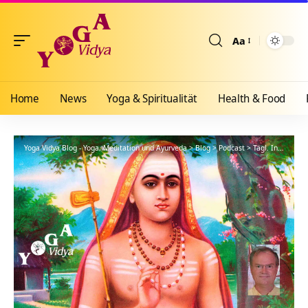
Aa
Größenänderun
Home
News
Yoga & Spiritualität
Health & Food
Yoga Vidya Blog - Yoga, Meditation und Ayurveda
>
Blog
>
Podcast
>
Tägl. Inspiration