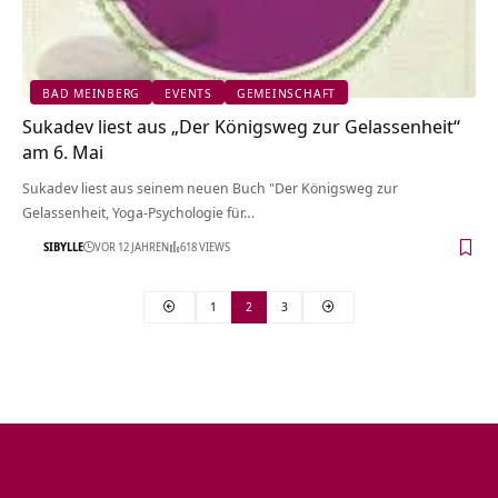
BAD MEINBERG
EVENTS
GEMEINSCHAFT
Sukadev liest aus „Der Königsweg zur Gelassenheit“
am 6. Mai
Sukadev liest aus seinem neuen Buch "Der Königsweg zur
Gelassenheit, Yoga-Psychologie für…
SIBYLLE
VOR 12 JAHREN
618 VIEWS
1
2
3