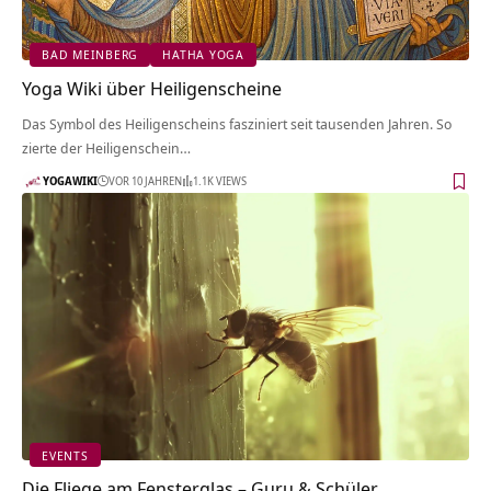
BAD MEINBERG
HATHA YOGA
Yoga Wiki über Heiligenscheine
Das Symbol des Heiligenscheins fasziniert seit tausenden Jahren. So
zierte der Heiligenschein…
YOGAWIKI
VOR 10 JAHREN
1.1K VIEWS
EVENTS
Die Fliege am Fensterglas – Guru & Schüler