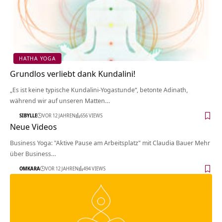
HATHA YOGA
Grundlos verliebt dank Kundalini!
„Es ist keine typische Kundalini-Yogastunde“, betonte Adinath,
während wir auf unseren Matten…
SIBYLLE
VOR 12 JAHREN
656 VIEWS
Neue Videos
Business Yoga: "Aktive Pause am Arbeitsplatz" mit Claudia Bauer Mehr
über Business…
OMKARA
VOR 12 JAHREN
494 VIEWS