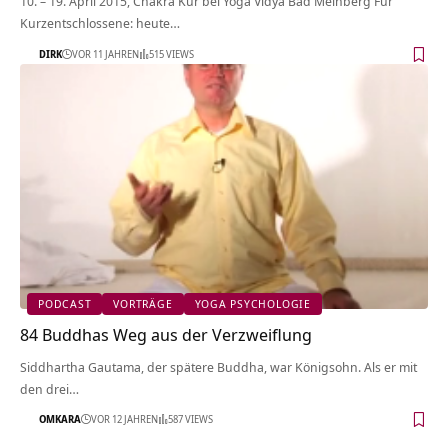
10. – 19. April 2015, Chakra Kur bei Yoga Vidya Bad Meinberg Für
Kurzentschlossene: heute…
DIRK
VOR 11 JAHREN
515 VIEWS
PODCAST
VORTRÄGE
YOGA PSYCHOLOGIE
84 Buddhas Weg aus der Verzweiflung
Siddhartha Gautama, der spätere Buddha, war Königsohn. Als er mit
den drei…
OMKARA
VOR 12 JAHREN
587 VIEWS