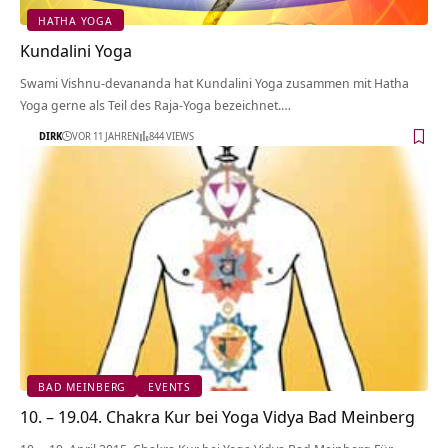
HATHA YOGA
Kundalini Yoga
Swami Vishnu-devananda hat Kundalini Yoga zusammen mit Hatha
Yoga gerne als Teil des Raja-Yoga bezeichnet.…
DIRK
VOR 11 JAHREN
844 VIEWS
BAD MEINBERG
EVENTS
10. – 19.04. Chakra Kur bei Yoga Vidya Bad Meinberg