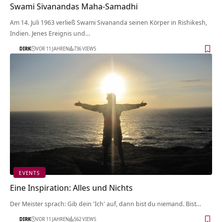
Swami Sivanandas Maha-Samadhi
Am 14. Juli 1963 verließ Swami Sivananda seinen Körper in Rishikesh,
Indien. Jenes Ereignis und…
DIRK
VOR 11 JAHREN
736 VIEWS
EVENTS
Eine Inspiration: Alles und Nichts
Der Meister sprach: Gib dein 'Ich' auf, dann bist du niemand. Bist…
DIRK
VOR 11 JAHREN
562 VIEWS