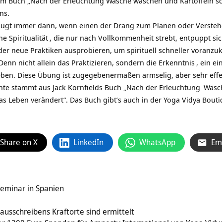
em Buch „Nach der Erleuchtung Wäsche waschen und Kartoffeln schä
ns.
ugt immer dann, wenn einen der Drang zum Planen oder Verstehenwo
ine
Spiritualität
, die nur nach Vollkommenheit strebt, entpuppt sich
er neue Praktiken ausprobieren, um spirituell schneller voranzuk
enn nicht allein das Praktizieren, sondern die
Erkenntnis
, ein e
ben. Diese Übung ist zugegebenermaßen armselig, aber sehr effe
hte stammt aus Jack Kornfields Buch „Nach der
Erleuchtung
Wäsch
s Leben verändert“. Das Buch gibt’s auch in der
Yoga Vidya Bouti
Share on X
LinkedIn
WhatsApp
Em
eminar in Spanien
ausschreibens Kraftorte sind ermittelt