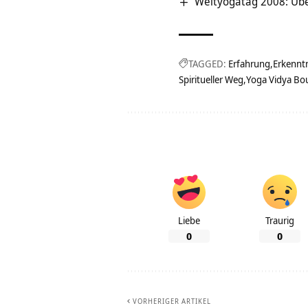
Weltyogatag 2008: Übe
TAGGED:
Erfahrung
Erkennt
Spiritueller Weg
Yoga Vidya Bo
Liebe
Traurig
0
0
VORHERIGER ARTIKEL