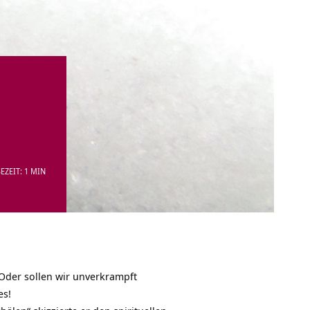
EZEIT: 1 MIN
Oder sollen wir unverkrampft
es!