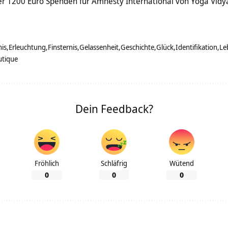
r 1200 Euro Spenden für Amnesty International von Yoga Vidy
nis
Erleuchtung
Finsternis
Gelassenheit
Geschichte
Glück
Identifikation
Le
utique
Dein Feedback?
Fröhlich
Schläfrig
Wütend
0
0
0