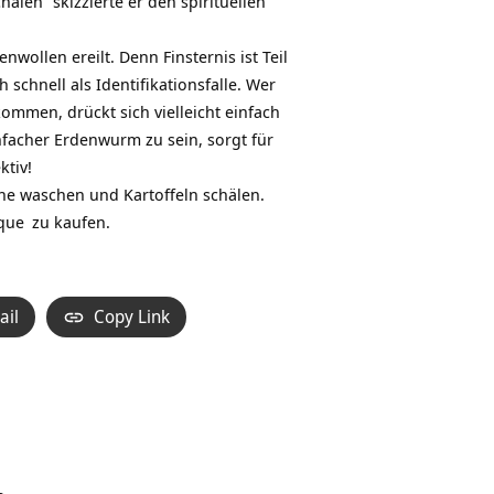
len“ skizzierte er den spirituellen
llen ereilt. Denn Finsternis ist Teil
 schnell als Identifikationsfalle. Wer
ommen, drückt sich vielleicht einfach
infacher Erdenwurm zu sein, sorgt für
ktiv!
e waschen und Kartoffeln schälen.
que
zu kaufen.
ail
Copy Link