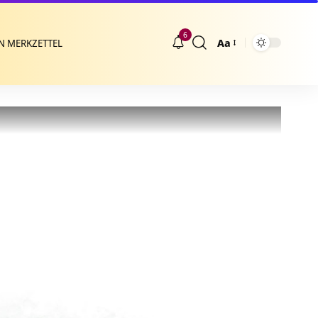
6
Aa
N MERKZETTEL
Größenänderung