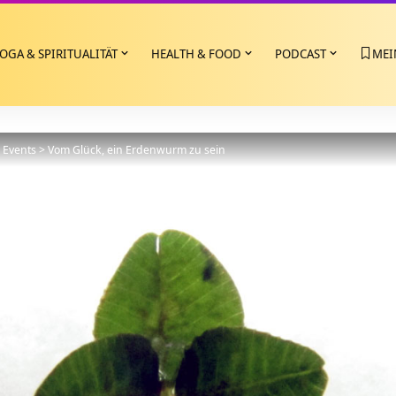
OGA & SPIRITUALITÄT
HEALTH & FOOD
PODCAST
MEI
>
Events
>
Vom Glück, ein Erdenwurm zu sein