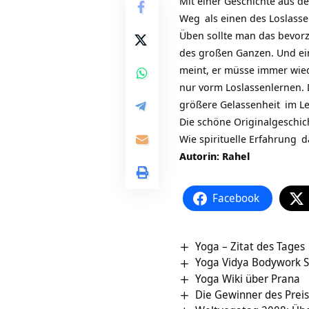
Mit einer Geschichte aus d
Weg
als einen des Loslasse
Üben sollte man das bevorz
des großen Ganzen. Und e
meint, er müsse immer wied
nur vorm Loslassenlernen. D
größere
Gelassenheit
im Le
Die schöne Originalgeschic
Wie spirituelle
Erfahrung
da
Autorin: Rahel
Facebook
Yoga – Zitat des Tages
Yoga Vidya Bodywork S
Yoga Wiki über Prana
Die Gewinner des Preis