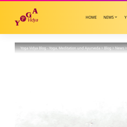
HOME
NEWS
Y
Yoga Vidya Blog - Yoga, Meditation und Ayurveda
>
Blog
>
News