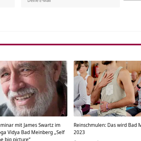
Alterna
minar mit James Swartz im
Reinschmulen: Das wird Bad 
oga Vidya Bad Meinberg „Self
2023
he big picture“