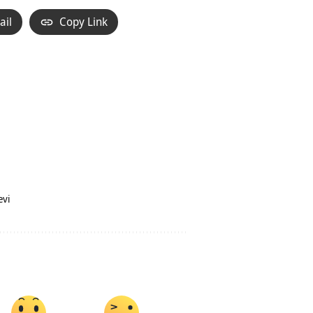
ail
Copy Link
evi