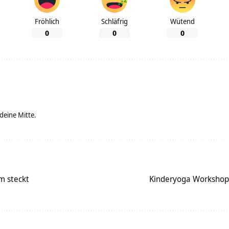
Fröhlich
Schläfrig
Wütend
0
0
0
 deine Mitte.
em steckt
Kinderyoga Workshop: