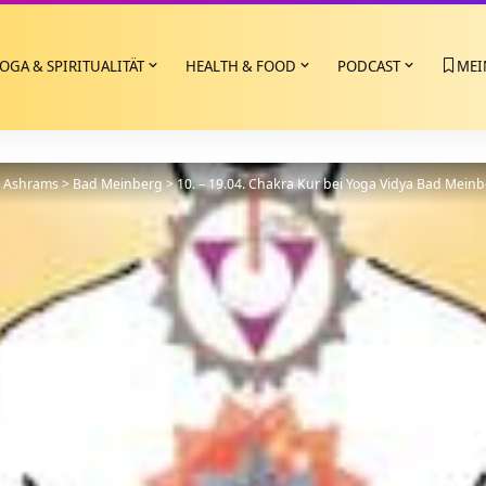
OGA & SPIRITUALITÄT
HEALTH & FOOD
PODCAST
MEI
>
Ashrams
>
Bad Meinberg
>
10. – 19.04. Chakra Kur bei Yoga Vidya Bad Mein