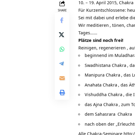
10. – 19. April 2015, Chakra
Für Kurzentschlossene: he
SHARE
Sei mit dabei und erlebe d
Wir
meditieren
, tönen, ch
Tages……
Plätze sind noch frei!
Reinigen, regenerieren , a
beginnend im
Muladhar
Swadhistana
Chakra
, d
Manipura
Chakra
, das 
Anahata
Chakra
, das Ät
Vishuddha
Chakra
, die 
das Ajna
Chakra
, zum To
dem
Sahasrara
Chakra
nach oben der „Erleuch
Alle Chakra-Seminare
http: