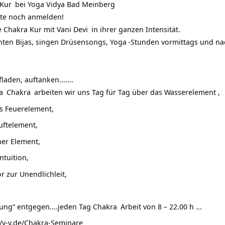
 Kur
bei
Yoga Vidya Bad Meinberg
ute noch anmelden!
ie
Chakra Kur mit Vani Devi
in ihrer ganzen Intensität.
anten Bijas, singen Drüsensongs,
Yoga
-Stunden vormittags und na
ufladen, auftanken…….
a
Chakra
arbeiten wir uns Tag für Tag über das Wasserelement ,
as Feuerelement,
Luftelement,
her Element,
Intuition,
r zur Unendlichleit,
tung“ entgegen….jeden Tag
Chakra
Arbeit von 8 – 22.00 h …
//y-v.de/Chakra-Seminare