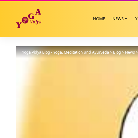
HOME
NEWS
Y
Yoga Vidya Blog - Yoga, Meditation und Ayurveda
>
Blog
>
News