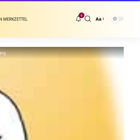
6
Aa
N MERKZETTEL
Größenänderung
berg