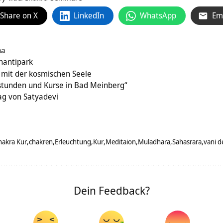
Share on X
LinkedIn
WhatsApp
Em
ha
hantipark
e mit der kosmischen Seele
tunden und Kurse in Bad Meinberg“
ag von Satyadevi
hakra Kur
chakren
Erleuchtung
Kur
Meditaion
Muladhara
Sahasrara
vani d
Dein Feedback?