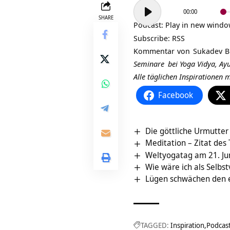
Audio-
00:00
Player
SHARE
Podcast:
Play in new wind
Subscribe:
RSS
Kommentar von
Sukadev B
Seminare
bei Yoga Vidya,
Ay
Alle täglichen Inspirationen
Facebook
Die göttliche Urmutter
Meditation – Zitat des
Weltyogatag am 21. Jun
Wie wäre ich als Selbst
Lügen schwächen den 
TAGGED:
Inspiration
Podcas