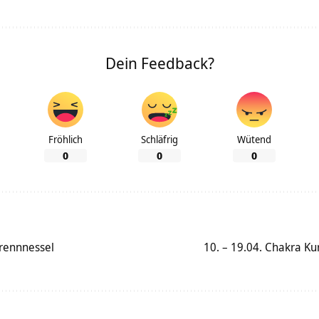
Dein Feedback?
Fröhlich
Schläfrig
Wütend
0
0
0
Brennnessel
10. – 19.04. Chakra K