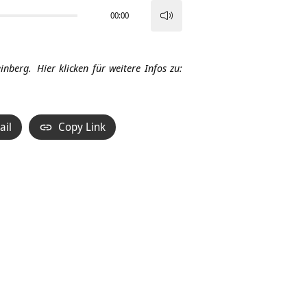
00:00
Pfeiltasten
Hoch/Runter
benutzen,
inberg.
Hier klicken für weitere Infos zu:
um
die
Lautstärke
ail
Copy Link
zu
regeln.