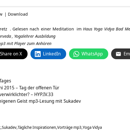
ow
|
Download
retz
. Gelesen nach einer
Meditation
im
Haus Yoga Vidya Bad Me
urveda
,
Yogalehrer Ausbildung
 mp3 mit Player zum Anhören
Share on X
LinkedIn
WhatsApp
Em
 Tages
i 2015 – Tag der offenen Tür
verwirklichter? – HYP.IV.33
eigenen Geist mp3-Lesung mit Sukadev
t
Sukadev
Tägliche Inspirationen
Vorträge mp3
Yoga Vidya