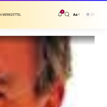
6
Aa
N MERKZETTEL
Größenänderung