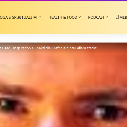
OGA & SPIRITUALITÄT
HEALTH & FOOD
PODCAST
MEI
t
>
Tägl. Inspiration
>
Shakti die Kraft die hinter allem steckt