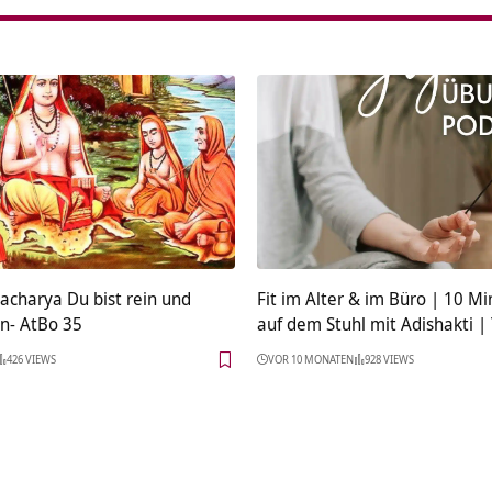
acharya Du bist rein und
Fit im Alter & im Büro | 10 M
n- AtBo 35
auf dem Stuhl mit Adishakti |
426 VIEWS
VOR 10 MONATEN
928 VIEWS