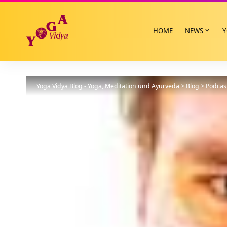
HOME
NEWS
Y
Yoga Vidya Blog - Yoga, Meditation und Ayurveda
>
Blog
>
Podcas