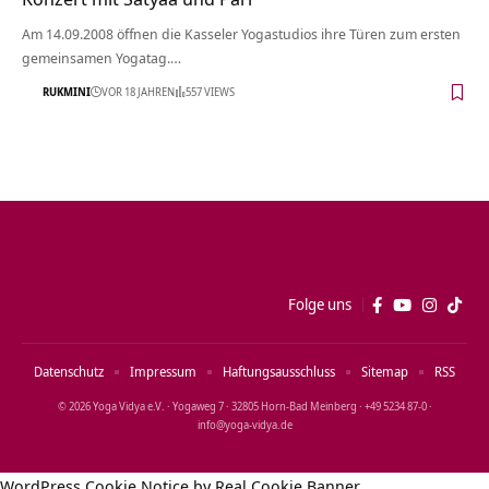
Am 14.09.2008 öffnen die Kasseler Yogastudios ihre Türen zum ersten
gemeinsamen Yogatag.…
RUKMINI
VOR 18 JAHREN
557 VIEWS
Folge uns
Datenschutz
Impressum
Haftungsausschluss
Sitemap
RSS
© 2026 Yoga Vidya e.V. · Yogaweg 7 · 32805 Horn‑Bad Meinberg · +49 5234 87‑0 ·
info@yoga‑vidya.de
WordPress Cookie Notice by Real Cookie Banner