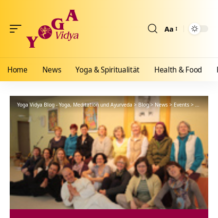
Aa
Größenänderun
Home
News
Yoga & Spiritualität
Health & Food
Yoga Vidya Blog - Yoga, Meditation und Ayurveda
>
Blog
>
News
>
Events
>
Entspannu