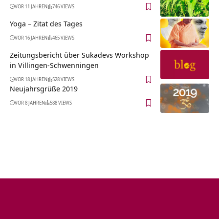
VOR 11 JAHREN
746 VIEWS
Yoga – Zitat des Tages
VOR 16 JAHREN
465 VIEWS
Zeitungsbericht über Sukadevs Workshop
in Villingen-Schwenningen
VOR 18 JAHREN
528 VIEWS
Neujahrsgrüße 2019
VOR 8 JAHREN
588 VIEWS