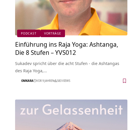
PODCAST
VORTRÄGE
Einführung ins Raja Yoga: Ashtanga,
Die 8 Stufen – YVS012
Sukadev spricht über die acht Stufen - die Ashtangas
des Raja Yoga,…
OMKARA
VOR 9 JAHREN
583 VIEWS