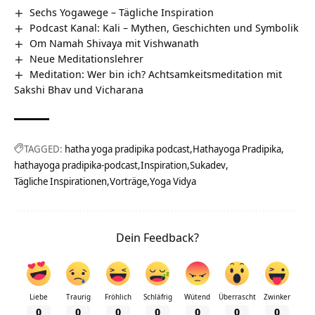
Sechs Yogawege – Tägliche Inspiration
Podcast Kanal: Kali – Mythen, Geschichten und Symbolik
Om Namah Shivaya mit Vishwanath
Neue Meditationslehrer
Meditation: Wer bin ich? Achtsamkeitsmeditation mit
Sakshi Bhav und Vicharana
TAGGED:
hatha yoga pradipika podcast
Hathayoga Pradipika
hathayoga pradipika-podcast
Inspiration
Sukadev
Tägliche Inspirationen
Vorträge
Yoga Vidya
Dein Feedback?
Liebe
Traurig
Fröhlich
Schläfrig
Wütend
Überrascht
Zwinker
0
0
0
0
0
0
0