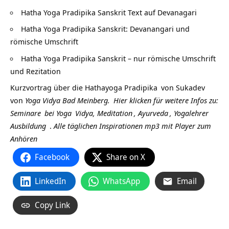
Hatha Yoga Pradipika Sanskrit Text auf Devanagari
Hatha Yoga Pradipika Sanskrit: Devanangari und
römische Umschrift
Hatha Yoga Pradipika Sanskrit – nur römische Umschrift
und Rezitation
Kurzvortrag über die
Hathayoga Pradipika
von
Sukadev
von
Yoga Vidya Bad Meinberg.
Hier klicken für weitere Infos zu:
Seminare
bei
Yoga
Vidya,
Meditation
,
Ayurveda
,
Yogalehrer
Ausbildung
.
Alle täglichen Inspirationen mp3 mit Player zum
Anhören
Facebook
Share on X
LinkedIn
WhatsApp
Email
Copy Link