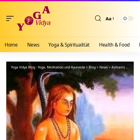
Aa
Größenänderun
Home
News
Yoga & Spiritualität
Health & Food
Yoga Vidya Blog - Yoga, Meditation und Ayurveda
>
Blog
>
News
>
Ashrams
>
Bad Me