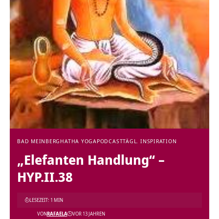
BAD MEINBERG
HATHA YOGA
PODCAST
TÄGL. INSPIRATION
„Elefanten Handlung“ –
HYP.II.38
LESEZEIT: 1 MIN
VON
RAFAELA
VOR 13 JAHREN