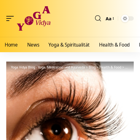
Aa
Größenänderun
Home
News
Yoga & Spiritualität
Health & Food
Yoga Vidya Blog - Yoga, Meditation und Ayurveda
>
Blog
>
Health & Food
>
Ayurveda