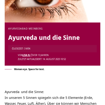
AYURVEDA
BAD MEINBERG
Ayurveda und die Sinne
LESEZEIT: 3 MIN
VON
LISA N.
VOR 13 JAHREN
ZULETZT AKTUALISIERT: 14. AUGUST 2025 10:52
Woman eye. Space for text.
Ayurveda
und die Sinne:
In unseren 5 Sinnen spiegeln sich die 5 Elemente (Erde,
Wasser, Feuer, Luft, Äther). Über sie können wir Menschen