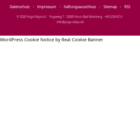
Datenschutz
Impressum
Haftungsausschluss
Sitemap
RSS
© 2026 Yoga Vidya e.V. · Yogaweg 7 · 32805 Horn‑Bad Meinberg · +49 5234 87‑0 ·
info@yoga‑vidya.de
WordPress Cookie Notice by Real Cookie Banner