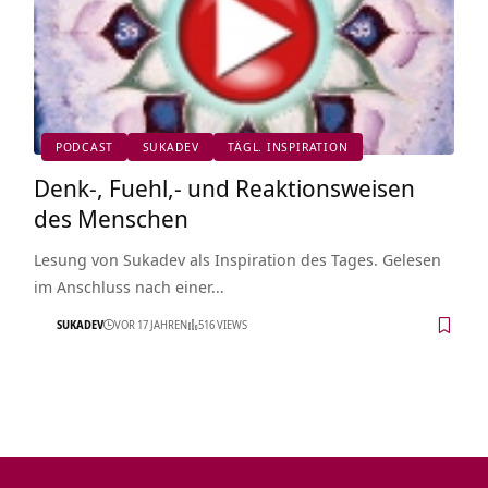
PODCAST
SUKADEV
TÄGL. INSPIRATION
Denk-, Fuehl,- und Reaktionsweisen
des Menschen
Lesung von Sukadev als Inspiration des Tages. Gelesen
im Anschluss nach einer…
SUKADEV
VOR 17 JAHREN
516 VIEWS