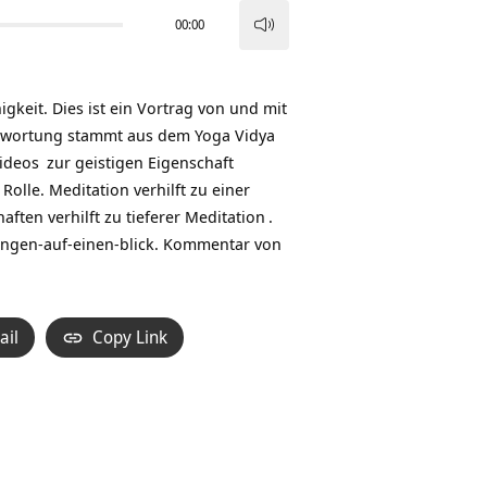
00:00
Pfeiltasten
Hoch/Runter
benutzen,
igkeit. Dies ist ein Vortrag von und mit
um
twortung stammt aus dem Yoga Vidya
die
ideos
zur geistigen Eigenschaft
Lautstärke
olle. Meditation verhilft zu einer
zu
ften verhilft zu tieferer
Meditation
.
regeln.
ngen-auf-einen-blick
. Kommentar von
ail
Copy Link