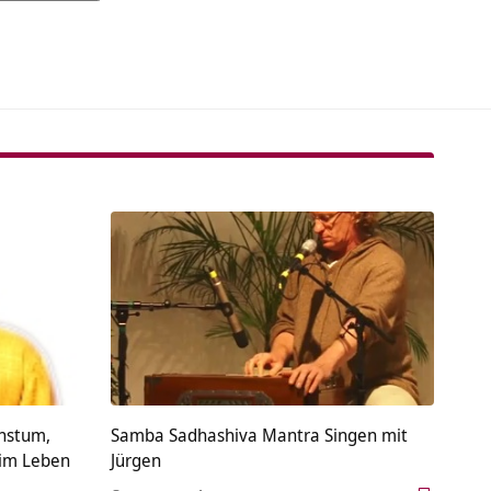
tive:
chstum,
Samba Sadhashiva Mantra Singen mit
 im Leben
Jürgen