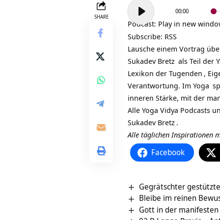
Audio-
00:00
Player
SHARE
Podcast:
Play in new wind
Subscribe:
RSS
Lausche einem Vortrag üb
Sukadev Bretz
als Teil der
Y
Lexikon der
Tugenden
, Ei
Verantwortung. Im
Yoga
sp
inneren Stärke, mit der ma
Alle Yoga Vidya Podcasts 
Sukadev Bretz
.
Alle täglichen Inspirationen
Facebook
Gegrätschter gestützt
Bleibe im reinen Bewus
Gott in der manifesten