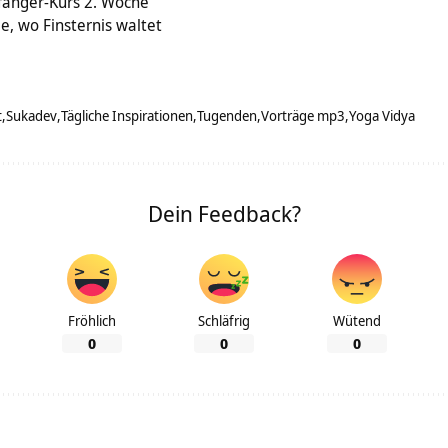
fänger-Kurs 2. Woche
ge, wo Finsternis waltet
t
Sukadev
Tägliche Inspirationen
Tugenden
Vorträge mp3
Yoga Vidya
Dein Feedback?
Fröhlich
Schläfrig
Wütend
0
0
0