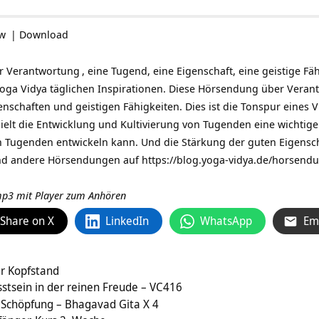
ow
|
Download
er
Verantwortung
, eine Tugend, eine Eigenschaft, eine geistige Fäh
oga Vidya täglichen Inspirationen
. Diese Hörsendung über Veran
genschaften und geistigen Fähigkeiten. Dies ist die Tonspur eines
V
ielt die Entwicklung und Kultivierung von Tugenden eine wichtige R
n Tugenden entwickeln kann. Und die Stärkung der guten Eigenscha
und andere Hörsendungen auf
https://blog.yoga-vidya.de/horsendu
 mp3 mit Player zum Anhören
Share on X
LinkedIn
WhatsApp
Em
er Kopfstand
stsein in der reinen Freude – VC416
 Schöpfung – Bhagavad Gita X 4