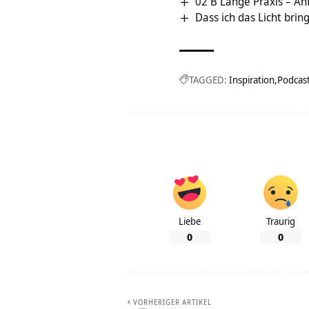
02 B Lange Praxis – An
Dass ich das Licht brin
TAGGED:
Inspiration
Podcas
Liebe
Traurig
0
0
VORHERIGER ARTIKEL