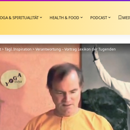
OGA & SPIRITUALITÄT
HEALTH & FOOD
PODCAST
MEI
t
>
Tägl. Inspiration
>
Verantwortung – Vortrag Lexikon der Tugenden