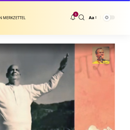
6
Aa
N MERKZETTEL
Größenänderung