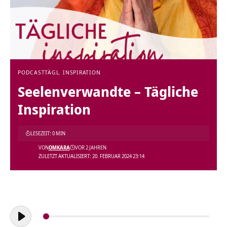
PODCAST
TÄGL. INSPIRATION
Seelenverwandte – Tägliche
Inspiration
LESEZEIT: 0 MIN
VON
OMKARA
VOR 2 JAHREN
ZULETZT AKTUALISIERT: 20. FEBRUAR 2024 23:14
Audio-
Player