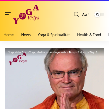
Aa
Größenänderun
Home
News
Yoga & Spiritualität
Health & Food
Yoga Vidya Blog - Yoga, Meditation und Ayurveda
>
Blog
>
Podcast
>
Tägl. Inspiration