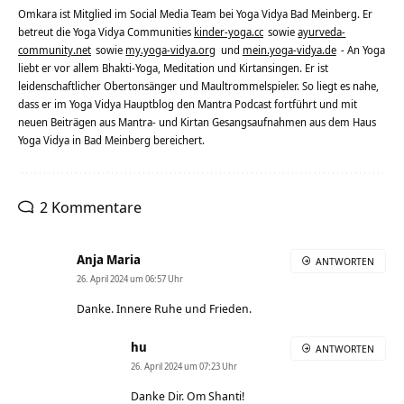
Omkara ist Mitglied im Social Media Team bei Yoga Vidya Bad Meinberg. Er
betreut die Yoga Vidya Communities
kinder-yoga.cc
sowie
ayurveda-
community.net
sowie
my.yoga-vidya.org
und
mein.yoga-vidya.de
- An Yoga
liebt er vor allem Bhakti-Yoga, Meditation und Kirtansingen. Er ist
leidenschaftlicher Obertonsänger und Maultrommelspieler. So liegt es nahe,
dass er im Yoga Vidya Hauptblog den Mantra Podcast fortführt und mit
neuen Beiträgen aus Mantra- und Kirtan Gesangsaufnahmen aus dem Haus
Yoga Vidya in Bad Meinberg bereichert.
2 Kommentare
Anja Maria
ANTWORTEN
26. April 2024 um 06:57 Uhr
Danke. Innere Ruhe und Frieden.
hu
ANTWORTEN
26. April 2024 um 07:23 Uhr
Danke Dir. Om Shanti!