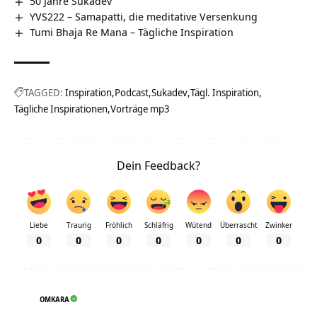
50 Jahre Sukadev
YVS222 – Samapatti, die meditative Versenkung
Tumi Bhaja Re Mana – Tägliche Inspiration
TAGGED:
Inspiration
Podcast
Sukadev
Tägl. Inspiration
Tägliche Inspirationen
Vorträge mp3
Dein Feedback?
Liebe
Traurig
Fröhlich
Schläfrig
Wütend
Überrascht
Zwinker
0
0
0
0
0
0
0
OMKARA