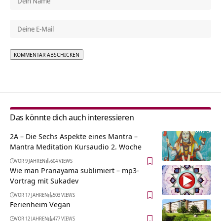
Alternative:
Das könnte dich auch interessieren
2A – Die Sechs Aspekte eines Mantra –
Mantra Meditation Kursaudio 2. Woche
VOR 9 JAHREN
604 VIEWS
Wie man Pranayama sublimiert – mp3-
Vortrag mit Sukadev
VOR 17 JAHREN
503 VIEWS
Ferienheim Vegan
VOR 12 JAHREN
477 VIEWS