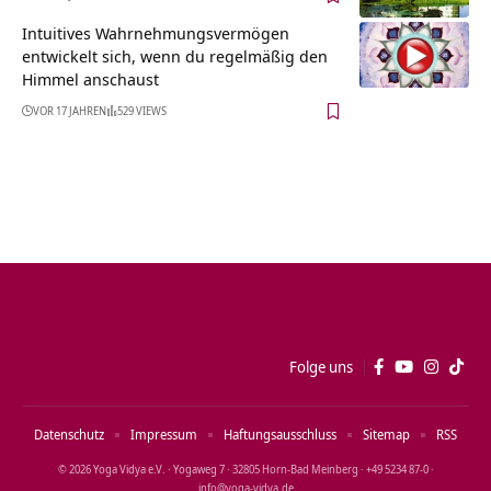
Intuitives Wahrnehmungsvermögen
entwickelt sich, wenn du regelmäßig den
Himmel anschaust
VOR 17 JAHREN
529 VIEWS
Folge uns
Datenschutz
Impressum
Haftungsausschluss
Sitemap
RSS
© 2026 Yoga Vidya e.V. · Yogaweg 7 · 32805 Horn‑Bad Meinberg · +49 5234 87‑0 ·
info@yoga‑vidya.de