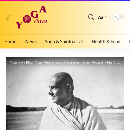
Aa
Größenänderun
Home
News
Yoga & Spiritualität
Health & Food
Yoga Vidya Blog - Yoga, Meditation und Ayurveda
>
Blog
>
Podcast
>
Tägl. Inspiration