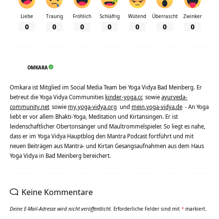
Liebe
Traurig
Fröhlich
Schläfrig
Wütend
Überrascht
Zwinker
0
0
0
0
0
0
0
OMKARA
Omkara ist Mitglied im Social Media Team bei Yoga Vidya Bad Meinberg. Er
betreut die Yoga Vidya Communities
kinder-yoga.cc
sowie
ayurveda-
community.net
sowie
my.yoga-vidya.org
und
mein.yoga-vidya.de
- An Yoga
liebt er vor allem Bhakti-Yoga, Meditation und Kirtansingen. Er ist
leidenschaftlicher Obertonsänger und Maultrommelspieler. So liegt es nahe,
dass er im Yoga Vidya Hauptblog den Mantra Podcast fortführt und mit
neuen Beiträgen aus Mantra- und Kirtan Gesangsaufnahmen aus dem Haus
Yoga Vidya in Bad Meinberg bereichert.
Keine Kommentare
Deine E-Mail-Adresse wird nicht veröffentlicht.
Erforderliche Felder sind mit
*
markiert.