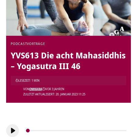
PODCAST
VORTRÄGE
YVS613 Die acht Mahasiddhis
– Yogasutra III 46
LESEZEIT: 1 MIN
VON
OMKARA
VOR 3 JAHREN
ZULETZT AKTUALISIERT: 20. JANUAR 2023 11:25
Audio-
Player