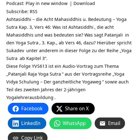
Podcast:
Play in new window
|
Download
Subscribe:
RSS
Ashtasiddhi – die Acht Mahasiddhis u. Bedeutung – Yoga
Sutra Kap. 3, Vers 46: Was ist
Ashtasiddhi
, die acht
Mahasiddhis und was bedeuten sie? Was sagt
Patanjali
in
den
Yoga Sutra
, 3. Kap., ab Vers 46, dazu? Hierüber spricht
Sukadev
unter anderem in dieser Folge zu der Reihe „
Yoga
Sutra
ab Kapitel 3“.
Diese Folge YVS613 ist ein Audio-Vortrag zum Thema
„
Patanjali Raja Yoga Sutra
“ aus der Vortragsreihe „
Yoga
Vidya Schulung – Der ganzheitliche Yogaweg
“ sowie auch
Teil des zweiten Jahres der
2-jährigen
Yogalehrerausbildung
.
Facebook
Share on X
LinkedIn
WhatsApp
Email
Copy Link