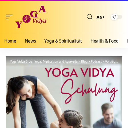
Aa
Größenänderun
Home
News
Yoga & Spiritualität
Health & Food
Yoga Vidya Blog - Yoga, Meditation und Ayurveda
>
Blog
>
Podcast
>
Vorträge
>
YVS61