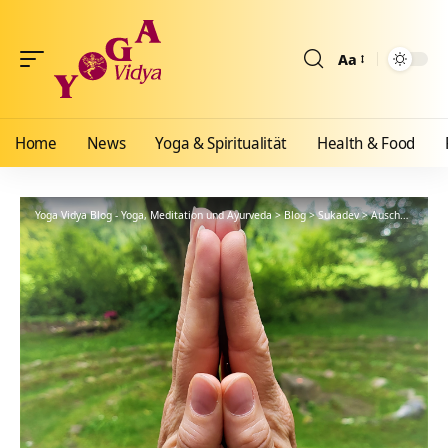
Aa
Größenänderun
Home
News
Yoga & Spiritualität
Health & Food
Yoga Vidya Blog - Yoga, Meditation und Ayurveda
>
Blog
>
Sukadev
>
Auschwitz, Holocaust und Yoga – Persönliches von Sukadev