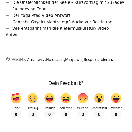
Die Unsterblichkeit der Seele – Kurzvortrag mit Sukadev
Sukadev on Tour
Der Yoga Pfad Video Antwort
Ganesha Gayatri Mantra mp3 Audio zur Rezitation
Wie entspannt man die Kiefermuskulatur? Video
Antwort
TAGGED:
Auschwitz
Holocaust
Mitgefühl
Respekt
Toleranz
Dein Feedback?
Liebe
Traurig
Fröhlich
Schläfrig
Wütend
Überrascht
Zwinker
0
0
0
0
0
0
0