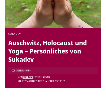
SUKADEV
Auschwitz, Holocaust und
Yoga – Persönliches von
Sukadev
LESEZEIT: 4 MIN
VON
SUKADEV
VOR 3 JAHREN
ZULETZT AKTUALISIERT: 9. AUGUST 2023 13:31