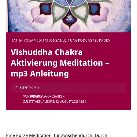
HATHA YOGA
MEDITATIONSANLEITUNG
PODCAST
SUKADEV
Vishuddha Chakra
Aktivierung Meditation –
mp3 Anleitung
LESEZEIT: 0 MIN
VON
SUKADEV
VOR 2 JAHREN
ZULETZT AKTUALISIERT: 12. AUGUST 2025 13:51
Eine kurze
Meditation
für zwischendurch: Durch