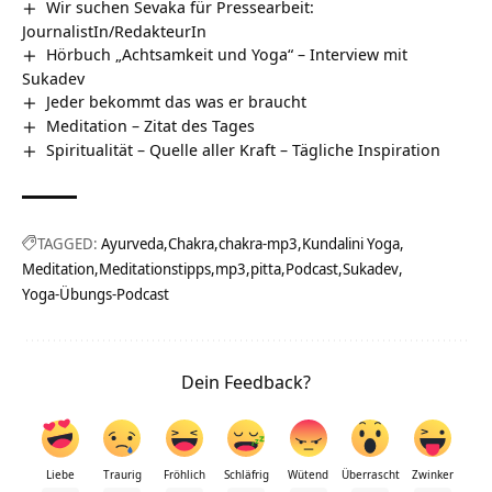
Wir suchen Sevaka für Pressearbeit:
JournalistIn/RedakteurIn
Hörbuch „Achtsamkeit und Yoga“ – Interview mit
Sukadev
Jeder bekommt das was er braucht
Meditation – Zitat des Tages
Spiritualität – Quelle aller Kraft – Tägliche Inspiration
TAGGED:
Ayurveda
Chakra
chakra-mp3
Kundalini Yoga
Meditation
Meditationstipps
mp3
pitta
Podcast
Sukadev
Yoga-Übungs-Podcast
Dein Feedback?
Liebe
Traurig
Fröhlich
Schläfrig
Wütend
Überrascht
Zwinker