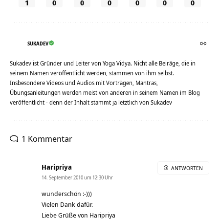
1
0
0
0
0
0
0
SUKADEV
Sukadev ist Gründer und Leiter von Yoga Vidya. Nicht alle Beiräge, die in
seinem Namen veröffentlicht werden, stammen von ihm selbst.
Insbesondere Videos und Audios mit Vorträgen, Mantras,
Übungsanleitungen werden meist von anderen in seinem Namen im Blog
veröffentlicht - denn der Inhalt stammt ja letztlich von Sukadev
1 Kommentar
Haripriya
ANTWORTEN
14. September 2010 um 12:30 Uhr
wunderschön :-)))
Vielen Dank dafür.
Liebe Grüße von Haripriya