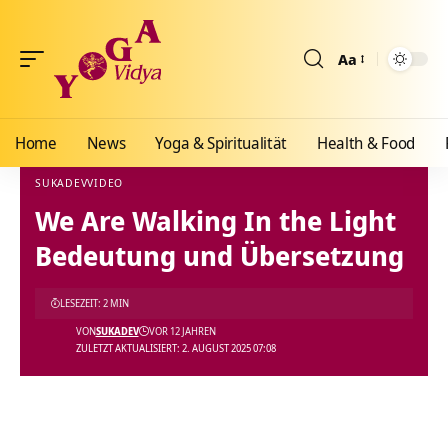
Aa
Größenänderun
Home
News
Yoga & Spiritualität
Health & Food
SUKADEV
VIDEO
We Are Walking In the Light
Yoga Vidya Blog - Yoga, Meditation und Ayurveda
>
Blog
>
Videos
>
Video
>
We Are W
Bedeutung und Übersetzung
LESEZEIT: 2 MIN
VON
SUKADEV
VOR 12 JAHREN
ZULETZT AKTUALISIERT: 2. AUGUST 2025 07:08