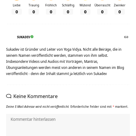
Liebe
Traurig
Fröhlich
Schläfrig
Wütend
Überrascht
Zwinker
0
0
0
0
0
0
0
SUKADEV
Sukadev ist Gründer und Leiter von Yoga Vidya. Nicht alle Beiräge, die in
seinem Namen veröffentlicht werden, stammen von ihm selbst.
Insbesondere Videos und Audios mit Vorträgen, Mantras,
Übungsanleitungen werden meist von anderen in seinem Namen im Blog
veröffentlicht - denn der Inhalt stammt ja letztlich von Sukadev
Keine Kommentare
Deine E-Mail-Adresse wird nicht veröffentlicht.
Erforderliche Felder sind mit
*
markiert.