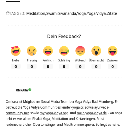
TAGGED:
Meditation
Swami Sivananda
Yoga
Yoga Vidya
Zitate
Dein Feedback?
Liebe
Traurig
Fröhlich
Schläfrig
Wütend
Überrascht
Zwinker
0
0
0
0
0
0
0
OMKARA
Omkara ist Mitglied im Social Media Team bei Yoga Vidya Bad Meinberg. Er
betreut die Yoga Vidya Communities
kinder-yoga.cc
sowie
ayurveda-
community.net
sowie
my.yoga-vidya.org
und
mein.yoga-vidya.de
- An Yoga
liebt er vor allem Bhakti-Yoga, Meditation und Kirtansingen. Er ist
leidenschaftlicher Obertonsänger und Maultrommelspieler. So liegt es nahe,