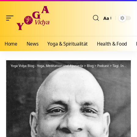
Aa
Größenänderun
Home
News
Yoga & Spiritualität
Health & Food
Yoga Vidya Blog - Yoga, Meditation und Ayurveda
>
Blog
>
Podcast
>
Tägl. Inspiration