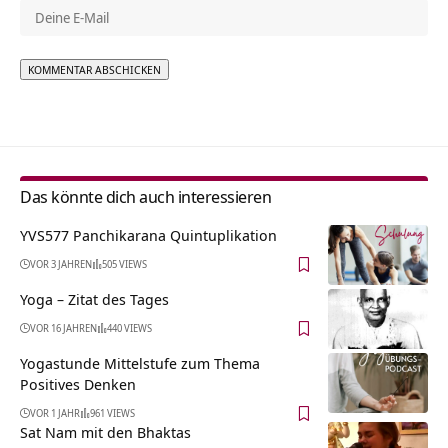
Alternative:
Das könnte dich auch interessieren
YVS577 Panchikarana Quintuplikation
VOR 3 JAHREN
505 VIEWS
Yoga – Zitat des Tages
VOR 16 JAHREN
440 VIEWS
Yogastunde Mittelstufe zum Thema
Positives Denken
VOR 1 JAHR
961 VIEWS
Sat Nam mit den Bhaktas