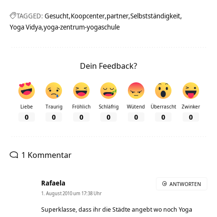
TAGGED:
Gesucht
Koopcenter
partner
Selbstständigkeit
Yoga Vidya
yoga-zentrum-yogaschule
Dein Feedback?
Liebe
Traurig
Fröhlich
Schläfrig
Wütend
Überrascht
Zwinker
0
0
0
0
0
0
0
1 Kommentar
Rafaela
ANTWORTEN
1. August 2010 um 17:38 Uhr
Superklasse, dass ihr die Städte angebt wo noch Yoga