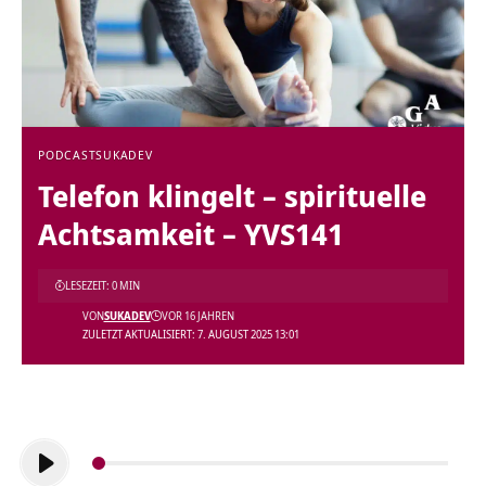
PODCAST
SUKADEV
Telefon klingelt – spirituelle
Achtsamkeit – YVS141
LESEZEIT: 0 MIN
VON
SUKADEV
VOR 16 JAHREN
ZULETZT AKTUALISIERT: 7. AUGUST 2025 13:01
Audio-
Player