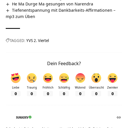
He Ma Durge Ma gesungen von Narendra
Tiefenentspannung mit Dankbarkeits-Affirmationen –
mp3 zum Üben
TAGGED:
YVS 2. Viertel
Dein Feedback?
Liebe
Traurig
Fröhlich
Schläfrig
Wütend
Überrascht
Zwinker
0
0
0
0
0
0
0
SUKADEV