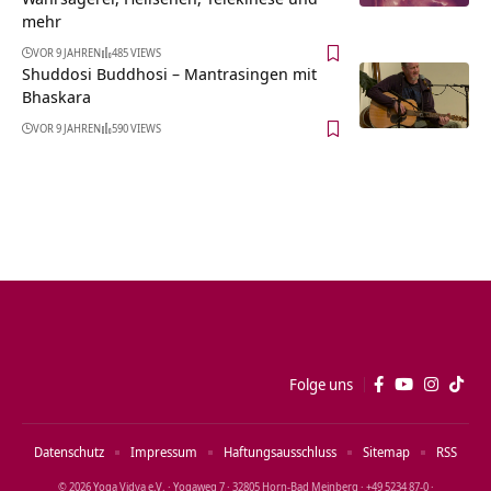
mehr
VOR 9 JAHREN
485 VIEWS
Shuddosi Buddhosi – Mantrasingen mit
Bhaskara
VOR 9 JAHREN
590 VIEWS
Folge uns
Datenschutz
Impressum
Haftungsausschluss
Sitemap
RSS
© 2026 Yoga Vidya e.V. · Yogaweg 7 · 32805 Horn‑Bad Meinberg · +49 5234 87‑0 ·