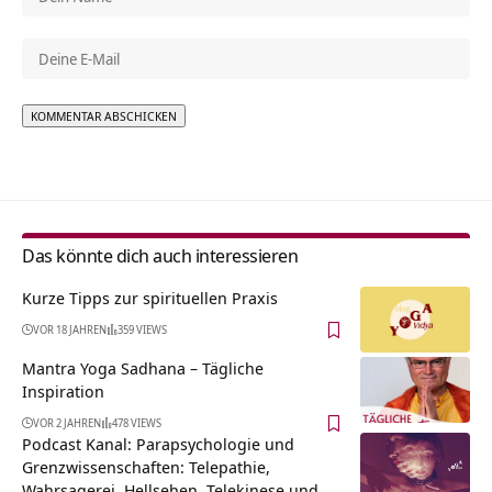
Alternative:
Das könnte dich auch interessieren
Kurze Tipps zur spirituellen Praxis
VOR 18 JAHREN
359 VIEWS
Mantra Yoga Sadhana – Tägliche
Inspiration
VOR 2 JAHREN
478 VIEWS
Podcast Kanal: Parapsychologie und
Grenzwissenschaften: Telepathie,
Wahrsagerei, Hellsehen, Telekinese und