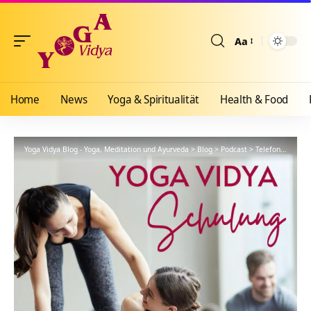
Aa
Größenänderun
Home
News
Yoga & Spiritualität
Health & Food
Yoga Vidya Blog - Yoga, Meditation und Ayurveda
>
Blog
>
Podcast
>
Telefon klingelt – spirituelle Achtsamkeit – YVS141