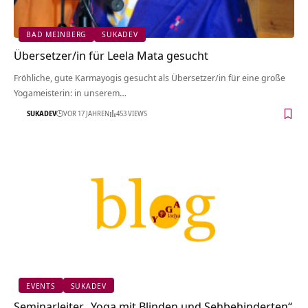
BAD MEINBERG
SUKADEV
Übersetzer/in für Leela Mata gesucht
Fröhliche, gute Karmayogis gesucht als Übersetzer/in für eine große
Yogameisterin: in unserem…
SUKADEV
VOR 17 JAHREN
453 VIEWS
EVENTS
SUKADEV
Seminarleiter „Yoga mit Blinden und Sehbehinderten“