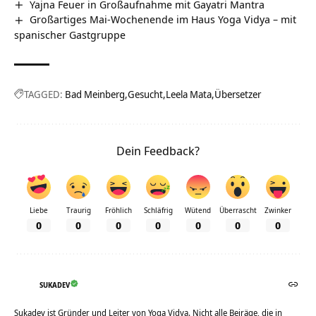
Yajna Feuer in Großaufnahme mit Gayatri Mantra
Großartiges Mai-Wochenende im Haus Yoga Vidya – mit
spanischer Gastgruppe
TAGGED:
Bad Meinberg
Gesucht
Leela Mata
Übersetzer
Dein Feedback?
Liebe
Traurig
Fröhlich
Schläfrig
Wütend
Überrascht
Zwinker
0
0
0
0
0
0
0
SUKADEV
Sukadev ist Gründer und Leiter von Yoga Vidya. Nicht alle Beiräge, die in