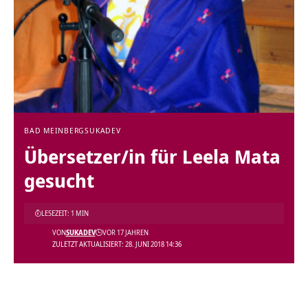
BAD MEINBERG
SUKADEV
Übersetzer/in für Leela Mata
gesucht
LESEZEIT: 1 MIN
VON
SUKADEV
VOR 17 JAHREN
ZULETZT AKTUALISIERT: 28. JUNI 2018 14:36