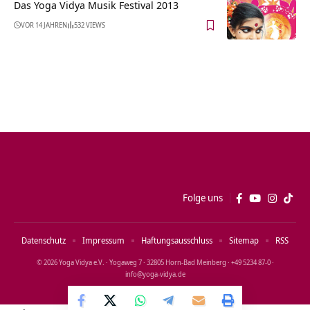
Das Yoga Vidya Musik Festival 2013
VOR 14 JAHREN
532 VIEWS
Folge uns
Datenschutz
Impressum
Haftungsausschluss
Sitemap
RSS
© 2026 Yoga Vidya e.V. · Yogaweg 7 · 32805 Horn‑Bad Meinberg · +49 5234 87‑0 ·
info@yoga‑vidya.de