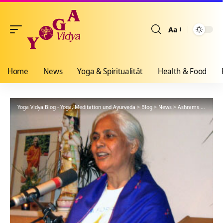
Aa
Größenänderun
Home
News
Yoga & Spiritualität
Health & Food
Yoga Vidya Blog - Yoga, Meditation und Ayurveda
>
Blog
>
News
>
Ashrams
>
Bad Me