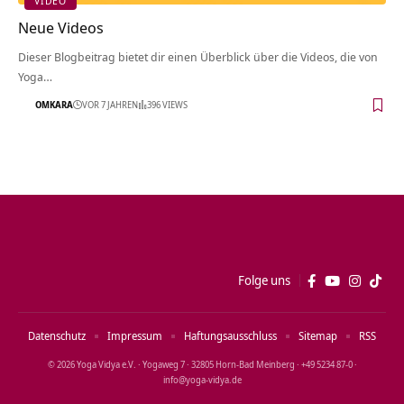
VIDEO
Neue Videos
Dieser Blogbeitrag bietet dir einen Überblick über die Videos, die von
Yoga…
OMKARA
VOR 7 JAHREN
396 VIEWS
Folge uns
Datenschutz
Impressum
Haftungsausschluss
Sitemap
RSS
© 2026 Yoga Vidya e.V. · Yogaweg 7 · 32805 Horn‑Bad Meinberg · +49 5234 87‑0 ·
info@yoga‑vidya.de