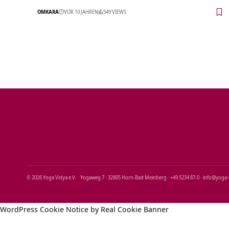
OMKARA
VOR 10 JAHREN
549 VIEWS
© 2026 Yoga Vidya e.V. · Yogaweg 7 · 32805 Horn‑Bad Meinberg · +49 5234 87‑0 · info@yoga
WordPress Cookie Notice by Real Cookie Banner