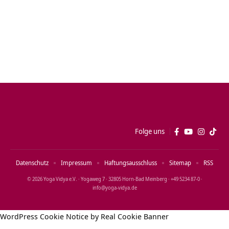
Folge uns
Datenschutz
Impressum
Haftungsausschluss
Sitemap
RSS
© 2026 Yoga Vidya e.V. · Yogaweg 7 · 32805 Horn‑Bad Meinberg · +49 5234 87‑0 ·
info@yoga‑vidya.de
WordPress Cookie Notice by Real Cookie Banner